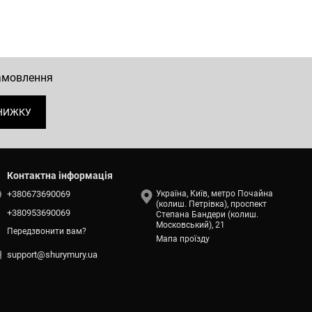
замовлення
НИЖКУ
Контактна інформація
+380673690069
Україна, Київ, метро Почайна
(колиш. Петрівка), проспект
+380953690069
Степана Бандери (колиш.
Московський), 21
Передзвонити вам?
Мапа проїзду
support@shurymury.ua