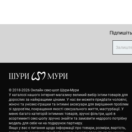
Підпишіть
© 2018-2026 Онлайн секс-шоп Шури-Мури
У каталозі нашого інтернет-магазину великий вибір інтим-товарів для
дорослих за найкращими цінами. У нас ви можете придбати чоловічі,
жіночі та унісекс-іграшки та інтимні аксесуари для вирішення проблем
зі здоров'ям, покращення якості сексуального життя, мастурбації. У
меню багато категорій інтимних товарів, зручні фільтри, щоб в
асортименті секс-шопу зручно знайти та замовити недорого потрібну
модель для себе чи на подарунок партнеру.
Якщо у вас є питання щодо інформації про товари, розміри, вартість,