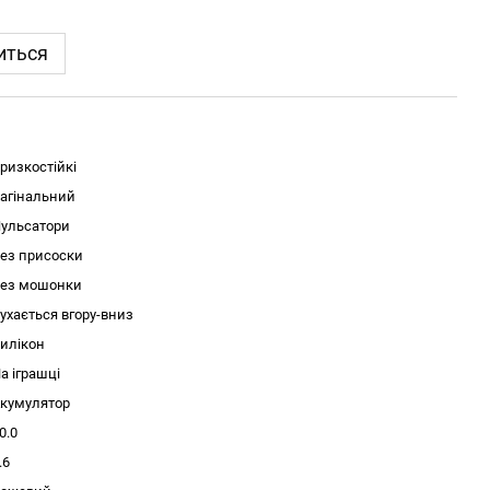
иться
ризкостійкі
агінальний
ульсатори
ез присоски
ез мошонки
ухається вгору-вниз
илікон
а іграшці
кумулятор
0.0
.6