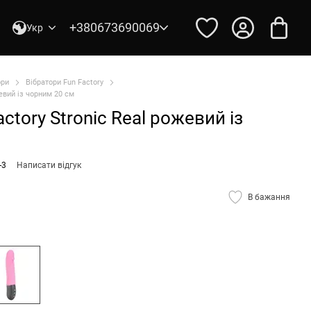
+380673690069
Укр
ори
Вібратори Fun Factory
евий із чорним 20 см
ctory Stroniс Real рожевий із
-3
Написати відгук
В бажання