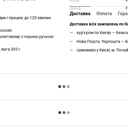
Колір
Р
Бренд
F
Доставка
Оплата
Гара
ин і працює до 120 хвилин.
Доставка всіх замовлень по Ки
основі.
кур'єром по Києву — безкош
фіолетовому з чорною ручкою
Нова Пошта, Укрпошта — бе
 вага 303 г.
самовивіз у Києві, м. Поча