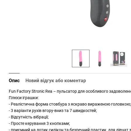
Опис
Новий відгук або коментар
Fun Factory Stroniс Rea – пульсатор для особливого задоволен
Плюси іграшки:
- Реалістична форма стовбура з яскраво вираженою головкою;
- 3 варіанти рухів вгору-вниз та 7 швидкостей;
- Відсутність вібрації;
- Просте керування 3 кнопками;
- приємний на дотик силікон та безпечний пластик, для дівчат 