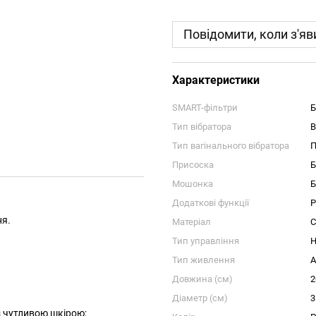
Повідомити, коли з'яв
Характеристики
SMART-фільтри
Б
Тип вібратора
В
Тип вагінального вібратора
П
Присоска
Б
Мошонка
Б
Додаткові функції
Р
ня.
Матеріал
С
Тип управління
Н
Тип живлення
А
Довжина (см)
2
Діаметр (см)
3
з чутливою шкірою;