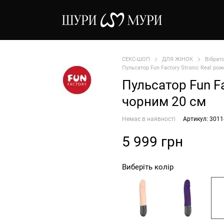
СЕКС-ШОП
ДЛЯ ЖІНОК
Вібрат
Пульсатор Fun Factory Stroniс Real рож
Пульсатор Fun Fa
чорним 20 см
Немає в наявності
Артикул: 3011
5 999 грн
Виберіть колір