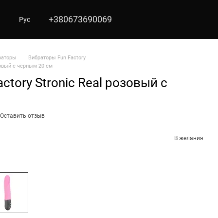
+380673690069
Рус
раторы
Вибраторы Fun Factory
зовый с чёрным 20 см
ctory Stroniс Real розовый с
Оставить отзыв
В желания