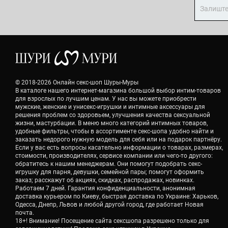
© 2018-2026 Онлайн секс-шоп Шуры-Муры
В каталоге нашего интернет-магазина большой выбор интим-товаров
для взрослых по лучшим ценам. У нас вы можете приобрести
мужские, женские и унисекс-игрушки и интимные аксессуары для
решения проблем со здоровьем, улучшения качества сексуальной
жизни, мастурбации. В меню много категорий интимных товаров,
удобные фильтры, чтобы в ассортименте секс-шопа удобно найти и
заказать недорого нужную модель для себя или на подарок партнёру.
Если у вас есть вопросы касательно информации о товарах, размерах,
стоимости, производителях, сервисе компании или чего-то другого:
обратитесь к нашим менеджерам. Они помогут подобрать секс-
игрушку для парня, девушки, семейной пары; помогут оформить
заказ; расскажут об акциях, скидках, распродажах, новинках.
Работаем 7 дней. Гарантия конфиденциальности, анонимная
доставка курьером по Киеву, быстрая доставка по Украине: Харьков,
Одесса, Днепр, Львов и любой другой город, где работает Новая
почта.
18+! Внимание! Посещение сайта сексшопа разрешено только для