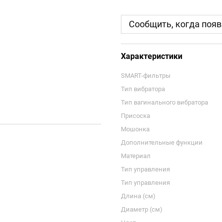
Сообщить, когда появ
Характеристики
SMART-фильтры
Тип вибратора
Тип вагинального вибратора
Присоска
Мошонка
Дополнительные функции
Материал
Тип управления
Тип управления
Длина (см)
Диаметр (см)