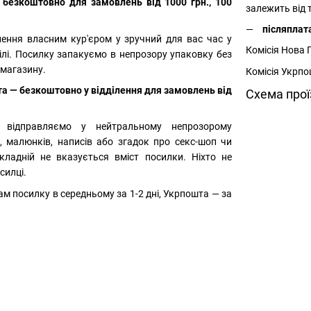
 безкоштовно для замовлень від 1000 грн., 100
залежить від 
післяплат
ння власним кур'єром у зручний для вас час у
Комісія Нова 
ділі. Посилку запакуємо в непрозору упаковку без
 магазину.
Комісія Укрпо
а — безкоштовно у відділення для замовлень від
Схема прої
і: відправляємо у нейтральному непрозорому
в, малюнків, написів або згадок про секс-шоп чи
ладній не вказується вміст посилки. Ніхто не
силці.
м посилку в середньому за 1-2 дні, Укрпошта — за