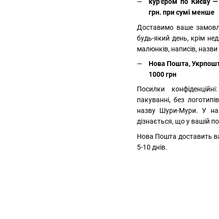
кур'єром по Києву —
грн. при сумі менше
Доставимо ваше замовле
будь-який день, крім не
малюнків, написів, назви
Нова Пошта, Укрпошт
1000 грн
Посилки конфіденційн
пакуванні, без логотипі
назву Шури-Мури. У нак
дізнається, що у вашій по
Нова Пошта доставить ва
5-10 днів.