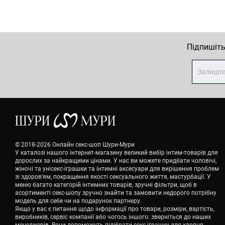
Підпишіть
© 2018-2026 Онлайн секс-шоп Шури-Мури
У каталозі нашого інтернет-магазину великий вибір інтим-товарів для
дорослих за найкращими цінами. У нас ви можете придбати чоловічі,
жіночі та унісекс-іграшки та інтимні аксесуари для вирішення проблем
зі здоров'ям, покращення якості сексуального життя, мастурбації. У
меню багато категорій інтимних товарів, зручні фільтри, щоб в
асортименті секс-шопу зручно знайти та замовити недорого потрібну
модель для себе чи на подарунок партнеру.
Якщо у вас є питання щодо інформації про товари, розміри, вартість,
виробників, сервіс компанії або чогось іншого: зверніться до наших