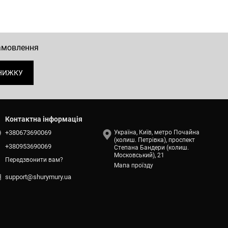
замовлення
НИЖКУ
Контактна інформація
+380673690069
Україна, Київ, метро Почайна
(колиш. Петрівка), проспект
+380953690069
Степана Бандери (колиш.
Московський), 21
Передзвонити вам?
Мапа проїзду
support@shurymury.ua