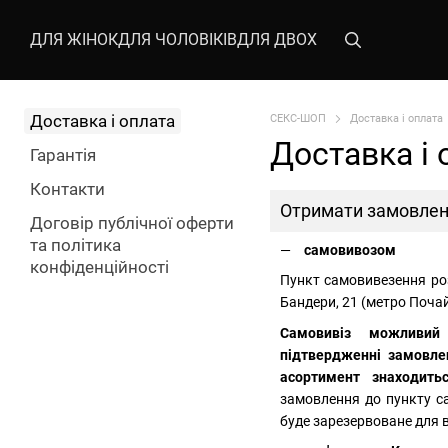
Перейти до основного контенту
ДЛЯ ЖІНОК
ДЛЯ ЧОЛОВІКІВ
ДЛЯ ДВОХ
Доставка і оплата
СЕКС-ШОП
Доставка і оплата
Доставка і 
Гарантія
Контакти
Отримати замовлен
Договір публічної оферти
та політика
самовивозом
конфіденційності
Пункт самовивезення роз
Бандери, 21 (метро Почай
Самовивіз можливий
підтвердженні замовле
асортимент знаходить
замовлення до пункту с
буде зарезервоване для ва