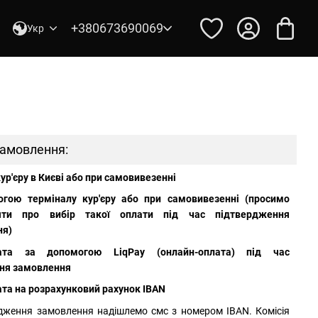
+380673690069
Укр
замовлення:
ур'єру в Києві або при самовивезенні
огою терміналу кур'єру або при самовивезенні (просимо
яти про вибір такої оплати під час підтвердження
ня)
ата за допомогою LiqPay (онлайн-оплата) під час
ня замовлення
та на розрахунковий рахунок IBAN
рдження замовлення надішлемо смс з номером IBAN. Комісія