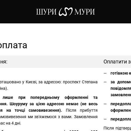
оплата
ня:
Оплатити 
готівкою к
ташовано у Києві, за адресою: проспект Степана
за допом
на).
повідомл
замовлен
 лише при попередньому оформленні та
ння. Шоуруму за цією адресою немає (не весь
передопл
ся на точці самовивезення).
Після прибуття
оформлен
амовивезення ми зв'яжемося з вами. Замовлення
передопла
с на 4 дні.
Після підтве