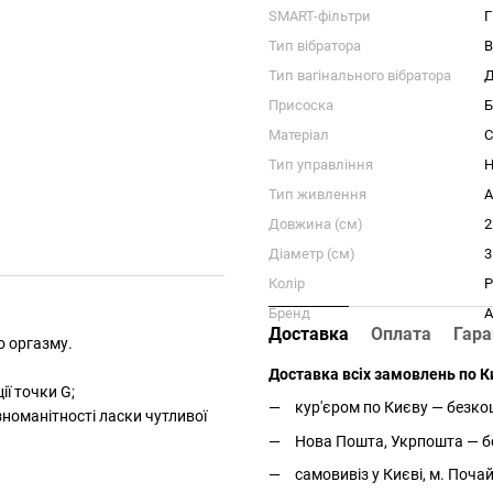
SMART-фільтри
Г
Тип вібратора
В
Тип вагінального вібратора
Д
Присоска
Б
Матеріал
С
Тип управління
Н
Тип живлення
A
Довжина (см)
2
Діаметр (см)
3
Колір
Р
Бренд
A
Доставка
Оплата
Гара
о оргазму.
Доставка всіх замовлень по Ки
ії точки G;
кур'єром по Києву — безкош
зноманітності ласки чутливої
Нова Пошта, Укрпошта — бе
самовивіз у Києві, м. Поча