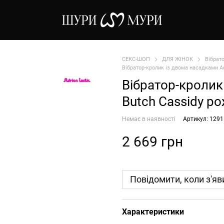
СЕКС-ШОП
ДЛЯ ЖІНОК
Вібрат
Вібратор-кролик із двома насадками Ad
Вібратор-кролик 
Butch Cassidy р
Немає в наявності
Артикул: 1291
2 669 грн
Повідомити, коли з'яв
Характеристики