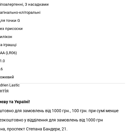
іпоалергенні, З насадками
агінально-кліторальні
ля точки G
ез присоски
илікон
а іграшці
AA (LR06)
1.0
.6
ожевий
drien Lastic
нтія
єву та Україні!
товно для замовлень від 1000 грн., 100 грн. при сумі менше
зкоштовно у відділення для замовлень від 1000 грн
йна, проспект Степана Бандери, 21.