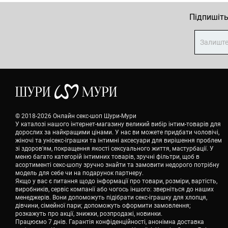
Підпишіть
© 2018-2026 Онлайн секс-шоп Шури-Мури
У каталозі нашого інтернет-магазину великий вибір інтим-товарів для
дорослих за найкращими цінами. У нас ви можете придбати чоловічі,
жіночі та унісекс-іграшки та інтимні аксесуари для вирішення проблем
зі здоров'ям, покращення якості сексуального життя, мастурбації. У
меню багато категорій інтимних товарів, зручні фільтри, щоб в
асортименті секс-шопу зручно знайти та замовити недорого потрібну
модель для себе чи на подарунок партнеру.
Якщо у вас є питання щодо інформації про товари, розміри, вартість,
виробників, сервіс компанії або чогось іншого: зверніться до наших
менеджерів. Вони допоможуть підібрати секс-іграшку для хлопця,
дівчини, сімейної пари; допоможуть оформити замовлення;
розкажуть про акції, знижки, розпродажі, новинки.
Працюємо 7 днів. Гарантія конфіденційності, анонімна доставка