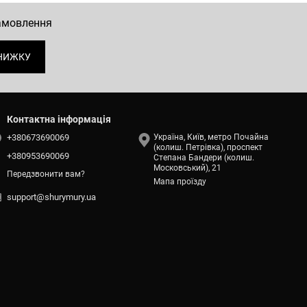
замовлення
НИЖКУ
Контактна інформація
+380673690069
Україна, Київ, метро Почайна
(колиш. Петрівка), проспект
+380953690069
Степана Бандери (колиш.
Московський), 21
Передзвонити вам?
Мапа проїзду
support@shurymury.ua