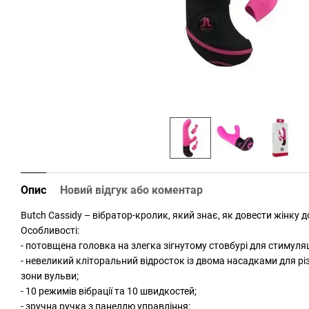
Опис
Новий відгук або коментар
Butch Cassidy – вібратор-кролик, який знає, як довести жінку д
Особливості:
- потовщена головка на злегка зігнутому стовбурі для стимуляц
- невеликий кліторальний відросток із двома насадками для рі
зони вульви;
- 10 режимів вібрації та 10 швидкостей;
- зручна ручка з панеллю управління;