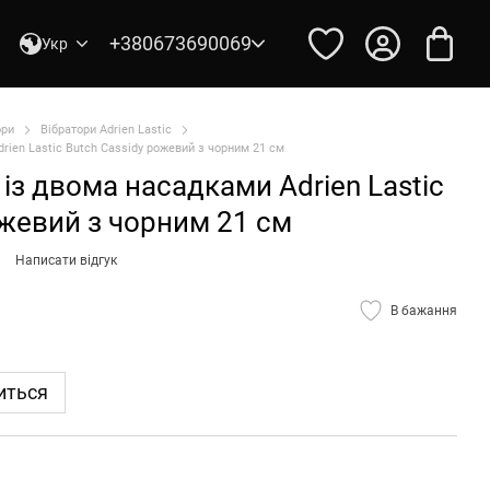
+380673690069
Укр
ори
Вібратори Adrien Lastic
rien Lastic Butch Cassidy рожевий з чорним 21 см
із двома насадками Adrien Lastic
ожевий з чорним 21 см
Написати відгук
В бажання
иться