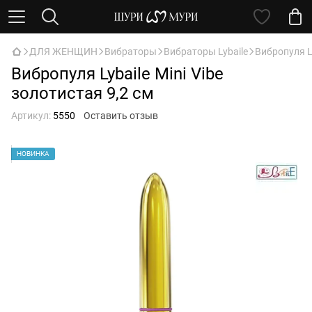
ДЛЯ ЖЕНЩИН
Вибраторы
Вибраторы Lybaile
Вибропуля Ly
Вибропуля Lybaile Mini Vibe
золотистая 9,2 см
Артикул:
5550
Оставить отзыв
НОВИНКА