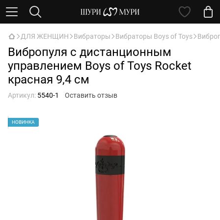
ДЛЯ ЖЕНЩИН
Вибраторы
Вибраторы Boys of Toys
Виброп
Вибропуля с дистанционным
управлением Boys of Toys Rocket
красная 9,4 см
Артикул:
5540-1
Оставить отзыв
НОВИНКА