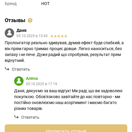
Бренд
HOT
Отзывы
1
Даня
05.10.2025 в 15:43
Пролонгатор реально здивував, думав ефект буде слабкий, а
він прям гарно тримає процес довше. Легко наноситься, без
запаху і не пече. Дуже радий що спробував, результат прям
відчутний.
Ответить
Алёна
05.10.2025 в 17:19
Даня, дякуємо за ваш відгук! Ми раді, що ви задоволені
покупкою. Обов'язково завітайте до нас повторно - ми
постійно оновлюємо наш асортимент і маємо багато
різних товарів.
Ответить
Написать отзыв