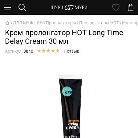
ДЛЯ МУЖЧИН
Пролонгаторы
Пролонгаторы HOT
Крем-пр
Крем-пролонгатор HOT Long Time
Delay Cream 30 мл
Артикул:
3840
1 отзыв