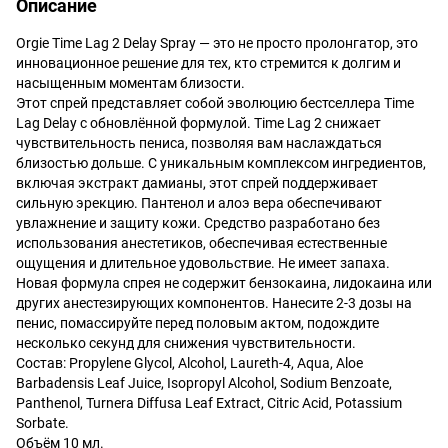
Описание
Orgie Time Lag 2 Delay Spray — это не просто пролонгатор, это
инновационное решение для тех, кто стремится к долгим и
насыщенным моментам близости.
Этот спрей представляет собой эволюцию бестселлера Time
Lag Delay с обновлённой формулой. Time Lag 2 снижает
чувствительность пениса, позволяя вам наслаждаться
близостью дольше. С уникальным комплексом ингредиентов,
включая экстракт дамианы, этот спрей поддерживает
сильную эрекцию. Пантенол и алоэ вера обеспечивают
увлажнение и защиту кожи. Средство разработано без
использования анестетиков, обеспечивая естественные
ощущения и длительное удовольствие. Не имеет запаха.
Новая формула спрея не содержит бензокаина, лидокаина или
других анестезирующих компонентов. Нанесите 2-3 дозы на
пенис, помассируйте перед половым актом, подождите
несколько секунд для снижения чувствительности.
Состав: Propylene Glycol, Alcohol, Laureth-4, Aqua, Aloe
Barbadensis Leaf Juice, Isopropyl Alcohol, Sodium Benzoate,
Panthenol, Turnera Diffusa Leaf Extract, Citric Acid, Potassium
Sorbate.
Объём 10 мл.