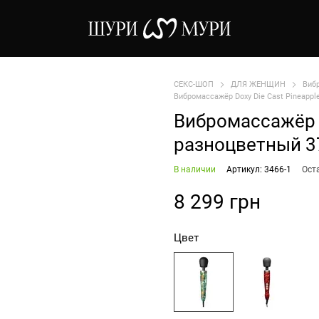
СЕКС-ШОП
ДЛЯ ЖЕНЩИН
Виб
Вибромассажёр Doxy Die Cast Pineappl
Вибромассажёр D
разноцветный 3
В наличии
Артикул: 3466-1
Ост
8 299 грн
Цвет