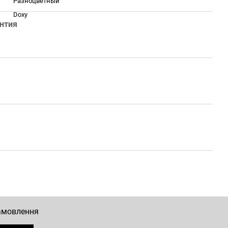
Разноцветный
Doxy
нтия
замовлення