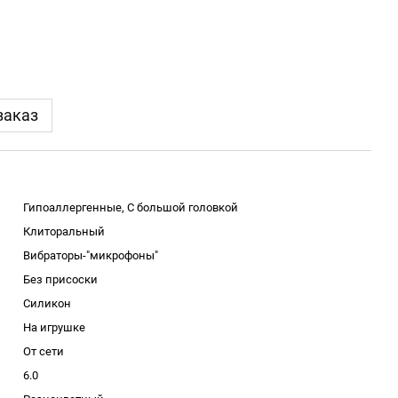
заказ
Гипоаллергенные, С большой головкой
Клиторальный
Вибраторы-"микрофоны"
Без присоски
Силикон
На игрушке
От сети
6.0