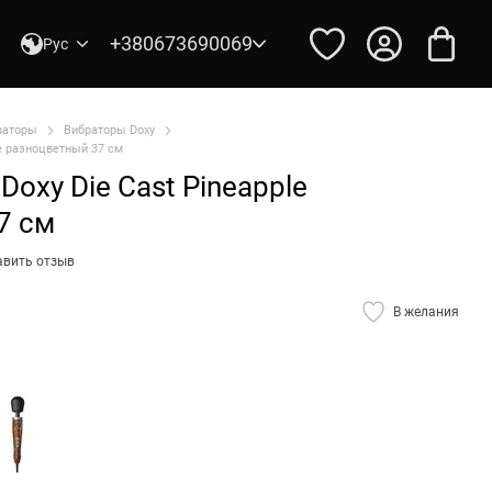
+380673690069
Рус
раторы
Вибраторы Doxy
e разноцветный 37 см
oxy Die Cast Pineapple
7 см
авить отзыв
В желания