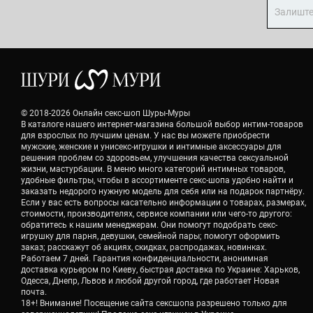
© 2018-2026 Онлайн секс-шоп Шуры-Муры
В каталоге нашего интернет-магазина большой выбор интим-товаров
для взрослых по лучшим ценам. У нас вы можете приобрести
мужские, женские и унисекс-игрушки и интимные аксессуары для
решения проблем со здоровьем, улучшения качества сексуальной
жизни, мастурбации. В меню много категорий интимных товаров,
удобные фильтры, чтобы в ассортименте секс-шопа удобно найти и
заказать недорого нужную модель для себя или на подарок партнёру.
Если у вас есть вопросы касательно информации о товарах, размерах,
стоимости, производителях, сервисе компании или чего-то другого:
обратитесь к нашим менеджерам. Они помогут подобрать секс-
игрушку для парня, девушки, семейной пары; помогут оформить
заказ; расскажут об акциях, скидках, распродажах, новинках.
Работаем 7 дней. Гарантия конфиденциальности, анонимная
доставка курьером по Киеву, быстрая доставка по Украине: Харьков,
Одесса, Днепр, Львов и любой другой город, где работает Новая
почта.
18+! Внимание! Посещение сайта сексшопа разрешено только для