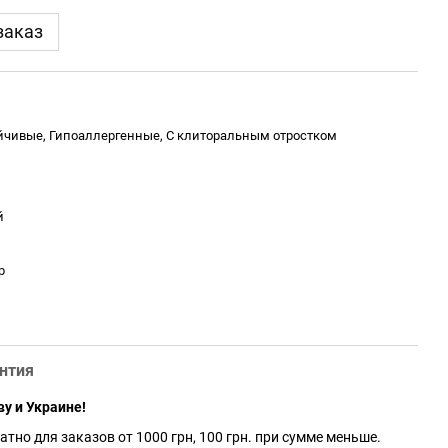
заказ
йчивые, Гипоаллергенные, С клиторальным отростком
й
р
нтия
ву и Украине!
атно для заказов от 1000 грн, 100 грн. при сумме меньше.