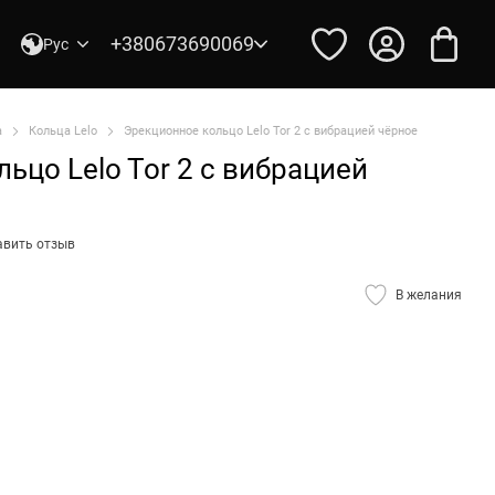
+380673690069
Рус
а
Кольца Lelo
Эрекционное кольцо Lelo Tor 2 с вибрацией чёрное
ьцо Lelo Tor 2 с вибрацией
авить отзыв
В желания