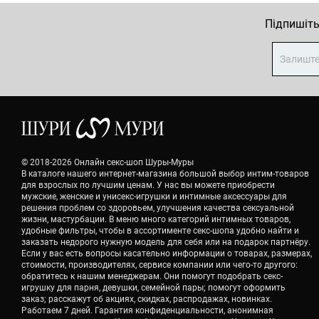
Підпишіть
© 2018-2026 Онлайн секс-шоп Шуры-Муры
В каталоге нашего интернет-магазина большой выбор интим-товаров
для взрослых по лучшим ценам. У нас вы можете приобрести
мужские, женские и унисекс-игрушки и интимные аксессуары для
решения проблем со здоровьем, улучшения качества сексуальной
жизни, мастурбации. В меню много категорий интимных товаров,
удобные фильтры, чтобы в ассортименте секс-шопа удобно найти и
заказать недорого нужную модель для себя или на подарок партнёру.
Если у вас есть вопросы касательно информации о товарах, размерах,
стоимости, производителях, сервисе компании или чего-то другого:
обратитесь к нашим менеджерам. Они помогут подобрать секс-
игрушку для парня, девушки, семейной пары; помогут оформить
заказ; расскажут об акциях, скидках, распродажах, новинках.
Работаем 7 дней. Гарантия конфиденциальности, анонимная