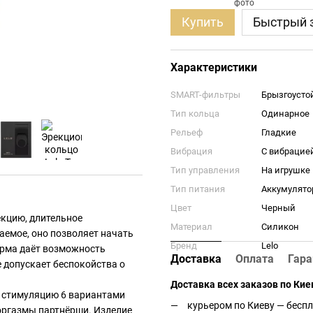
Купить
Быстрый 
Характеристики
SMART-фильтры
Брызгоусто
Тип кольца
Одинарное
Рельеф
Гладкие
Вибрация
С вибрацие
Тип управления
На игрушке
Тип питания
Аккумулято
Цвет
Черный
екцию, длительное
Материал
Силикон
аемое, оно позволяет начать
Бренд
Lelo
орма даёт возможность
Доставка
Оплата
Гара
 допускает беспокойства о
Доставка всех заказов по Кие
 стимуляцию 6 вариантами
курьером по Киеву — беспл
 оргазмы партнёрши. Изделие