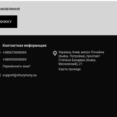
замовлення
НИЖКУ
Контактная информация
+380673690069
Украина, Киев, метро Почайна
(бывш. Петровка), проспект
+380953690069
Степана Бандеры (бывш.
Московский), 21
Перезвонить вам?
Карта проезда
support@shurymury.ua