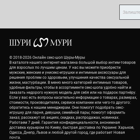
© 2018-2026 Онлайн секс-шоп Шуры-Муры
В каталоге нашего интернет-магазина большой выбор интим-товаров
для взрослых по лучшим ценам. У нас вы можете приобрести
мужские, женские и унисекс-игрушки и интимные аксессуары для
решения проблем со здоровьем, улучшения качества сексуальной
жизни, мастурбации. В меню много категорий интимных товаров,
удобные фильтры, чтобы в ассортименте секс-шопа удобно найти и
заказать недорого нужную модель для себя или на подарок партнёру.
Если у вас есть вопросы касательно информации о товарах, размерах,
стоимости, производителях, сервисе компании или чего-то другого:
обратитесь к нашим менеджерам. Они помогут подобрать секс-
игрушку для парня, девушки, семейной пары; помогут оформить
заказ; расскажут об акциях, скидках, распродажах, новинках.
Работаем 7 дней. Гарантия конфиденциальности, анонимная
доставка курьером по Киеву, быстрая доставка по Украине: Харьков,
Одесса, Днепр, Львов и любой другой город, где работает Новая
почта.