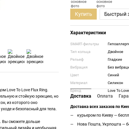
Купить
Быстрый 
Характеристики
SMART-фильтры
Гипоаллерг
Тип кольца
Двойное
Рельеф
Гладкие
Вибрация
Без вибрац
Цвет
Синий
Материал
Силикон
 Love To Love Flux Ring.
Бренд
Love To Love
Доставка
Оплата
Гара
тельную и стойкую эрекцию, но
он, из которого оно
Доставка всех заказов по Кие
 уходе и безопасный для тела.
курьером по Киеву — беспл
ю. Вы сможете дольше
Нова Пошта, Укрпошта — бе
Стильный дизайн и необычная