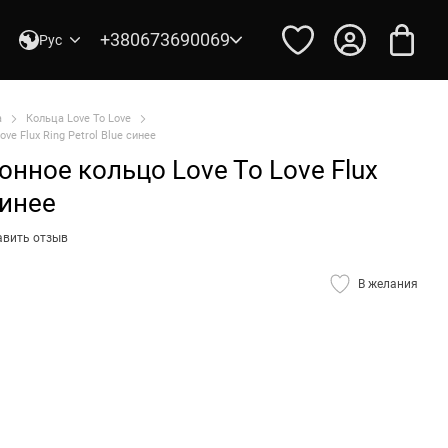
+380673690069
Рус
а
Кольца Love To Love
ve Flux Ring Petrol Blue синее
нное кольцо Love To Love Flux
синее
авить отзыв
В желания