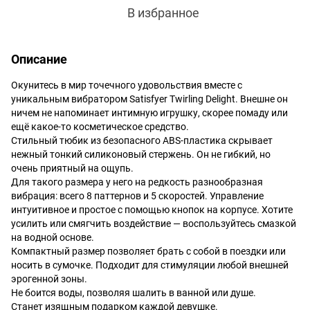
В избранное
Описание
Окунитесь в мир точечного удовольствия вместе с
уникальным вибратором Satisfyer Twirling Delight. Внешне он
ничем не напоминает интимную игрушку, скорее помаду или
ещё какое-то косметическое средство.
Стильный тюбик из безопасного ABS-пластика скрывает
нежный тонкий силиконовый стержень. Он не гибкий, но
очень приятный на ощупь.
Для такого размера у него на редкость разнообразная
вибрация: всего 8 паттернов и 5 скоростей. Управление
интуитивное и простое с помощью кнопок на корпусе. Хотите
усилить или смягчить воздействие — воспользуйтесь смазкой
на водной основе.
Компактный размер позволяет брать с собой в поездки или
носить в сумочке. Подходит для стимуляции любой внешней
эрогенной зоны.
Не боится воды, позволяя шалить в ванной или душе.
Станет изящным подарком каждой девушке.