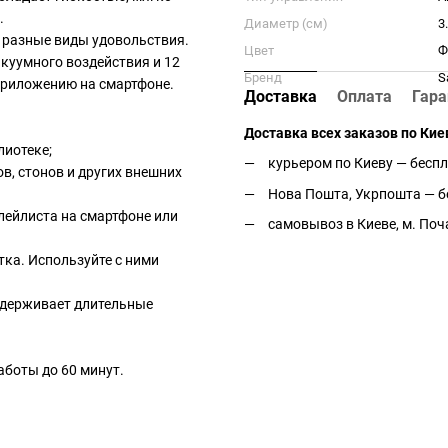
.
Диаметр (см)
3
 разные виды удовольствия.
Цвет
Ф
акуумного воздействия и 12
Бренд
S
приложению на смартфоне.
Доставка
Оплата
Гара
Доставка всех заказов по Кие
лиотеке;
курьером по Киеву — беспл
ов, стонов и других внешних
Нова Пошта, Укрпошта — бе
лейлиста на смартфоне или
самовывоз в Киеве, м. Поч
тка. Используйте с ними
ыдерживает длительные
аботы до 60 минут.