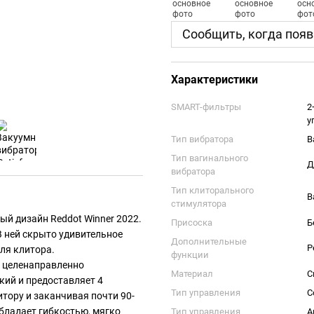
Сообщить, когда появ
Характеристики
SMART-фильтры
2
у
Тип вибратора
В
Тип вагинального
Д
вибратора
Тип клиторального
В
стимулятора
ый дизайн Reddot Winner 2022.
Присоска
Б
 ней скрыто удивительное
Дополнительные
Р
ля клитора.
функции
, целенаправленно
Материал
С
кий и предоставляет 4
Тип управления
С
тору и заканчивая почти 90-
бладает гибкостью, мягко
Тип управления
А