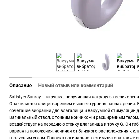
Описание
Новый отзыв или комментарий
Satisfyer Sunray — игрушка, получившая награду за великолепн
Она является олицетворением высшего уровня наслаждения. В
сочетание вибрации для влагалища и вакуумной стимуляции д
Вагинальный ствол, с тонким кончиком и расширенным телом
воздействует на переднюю стенку влагалища и точку G. Он гиб
варианта положения, начиная от близкого расположения к кли
градусным углом. Головка вагинального стимулятора также о