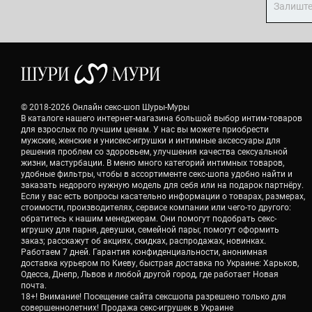
© 2018-2026 Онлайн секс-шоп Шуры-Муры
В каталоге нашего интернет-магазина большой выбор интим-товаров
для взрослых по лучшим ценам. У нас вы можете приобрести
мужские, женские и унисекс-игрушки и интимные аксессуары для
решения проблем со здоровьем, улучшения качества сексуальной
жизни, мастурбации. В меню много категорий интимных товаров,
удобные фильтры, чтобы в ассортименте секс-шопа удобно найти и
заказать недорого нужную модель для себя или на подарок партнёру.
Если у вас есть вопросы касательно информации о товарах, размерах,
стоимости, производителях, сервисе компании или чего-то другого:
обратитесь к нашим менеджерам. Они помогут подобрать секс-
игрушку для парня, девушки, семейной пары; помогут оформить
заказ; расскажут об акциях, скидках, распродажах, новинках.
Работаем 7 дней. Гарантия конфиденциальности, анонимная
доставка курьером по Киеву, быстрая доставка по Украине: Харьков,
Одесса, Днепр, Львов и любой другой город, где работает Новая
почта.
18+! Внимание! Посещение сайта сексшопа разрешено только для
совершеннолетних! Продажа секс-игрушек в Украине