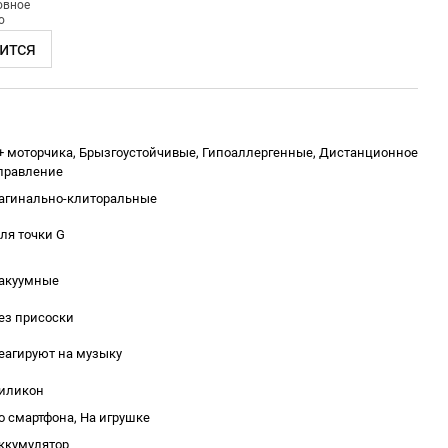
ится
+ моторчика, Брызгоустойчивые, Гипоаллергенные, Дистанционное
правление
агинально-клиторальные
ля точки G
акуумные
ез присоски
еагируют на музыку
иликон
о смартфона, На игрушке
ккумулятор