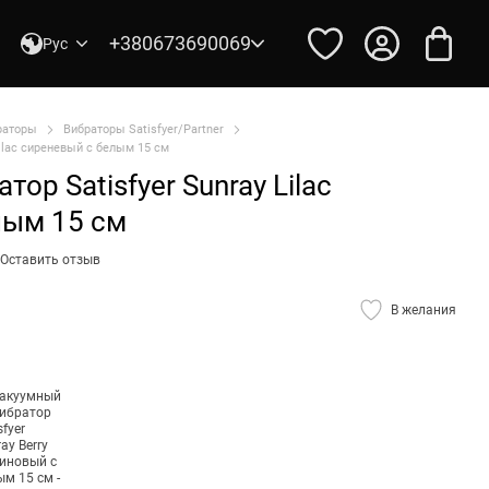
+380673690069
Рус
раторы
Вибраторы Satisfyer/Partner
Lilac сиреневый с белым 15 см
ор Satisfyer Sunray Lilac
лым 15 см
Оставить отзыв
В желания