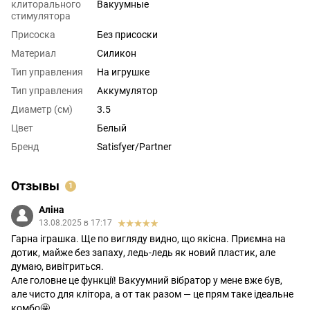
клиторального
Вакуумные
стимулятора
Присоска
Без присоски
Материал
Силикон
Тип управления
На игрушке
Тип управления
Аккумулятор
Диаметр (см)
3.5
Цвет
Белый
Бренд
Satisfyer/Partner
Отзывы
1
Аліна
13.08.2025 в 17:17
Гарна іграшка. Ще по вигляду видно, що якісна. Приємна на
дотик, майже без запаху, ледь-ледь як новий пластик, але
думаю, вивітриться.
Але головне це функції! Вакуумний вібратор у мене вже був,
але чисто для клітора, а от так разом — це прям таке ідеальне
комбо🤩