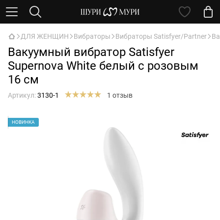
ДЛЯ ЖЕНЩИН
Вибраторы
Вибраторы Satisfyer/Partner
Ва
Вакуумный вибратор Satisfyer
Supernova White белый с розовым
16 см
Артикул:
3130-1
1 отзыв
НОВИНКА