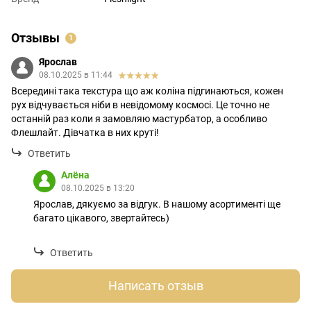
Отзывы
1
Ярослав
08.10.2025 в 11:44
Всередині така текстура що аж коліна підгинаються, кожен
рух відчувається ніби в невідомому космосі. Це точно не
останній раз коли я замовляю мастурбатор, а особливо
Флешлайт. Дівчатка в них круті!
Ответить
Алёна
08.10.2025 в 13:20
Ярослав, дякуємо за відгук. В нашому асортименті ще
багато цікавого, звертайтесь)
Ответить
Написать отзыв