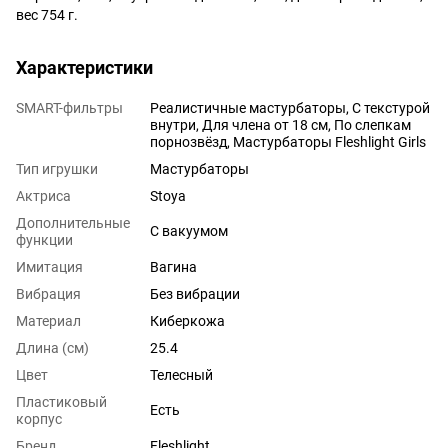
вес 754 г.
Характеристики
SMART-фильтры
Реалистичные мастурбаторы, С текстурой
внутри, Для члена от 18 см, По слепкам
порнозвёзд, Мастурбаторы Fleshlight Girls
Тип игрушки
Мастурбаторы
Актриса
Stoya
Дополнительные
С вакуумом
функции
Имитация
Вагина
Вибрация
Без вибрации
Материал
Киберкожа
Длина (см)
25.4
Цвет
Телесный
Пластиковый
Есть
корпус
Бренд
Fleshlight