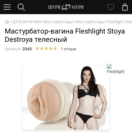
ДЛЯ МУЖЧИН
Мастурбаторы
Мастурбаторы Fleshlight
Ма
Мастурбатор-вагина Fleshlight Stoya
Destroya телесный
Артикул:
2945
1 отзыв