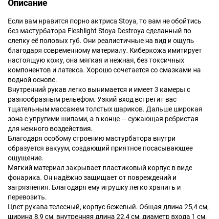
Описание
Если вам нравится порно актриса Stoya, то вам не обойтись
без мастурбатора Fleshlight Stoya Destroya сделанный по
слепку её половых губ. Они реалистичные на вид и ощупь
благодаря современному материалу. Киберкожа имитирует
настоящую кожу, она мягкая и нежная, без токсичных
компонентов и латекса. Хорошо сочетается со смазками на
водной основе.
Внутренний рукав легко вынимается и имеет 3 камеры с
разнообразным рельефом. Узкий вход встретит вас
тщательным массажем толстых шариков. Дальше широкая
зона с упругими шипами, а в конце — сужающая ребристая
для нежного воздействия.
Благодаря особому строению мастурбатора внутри
образуется вакуум, создающий приятное посасывающее
ощущение.
Мягкий материал закрывает пластиковый корпус в виде
фонарика. Он надёжно защищает от повреждений и
загрязнения. Благодаря ему игрушку легко хранить и
перевозить.
Цвет рукава телесный, корпус бежевый. Общая длина 25,4 см,
ширина 8,9 см, внутренняя длина 22,4 см, диаметр входа 1 см,