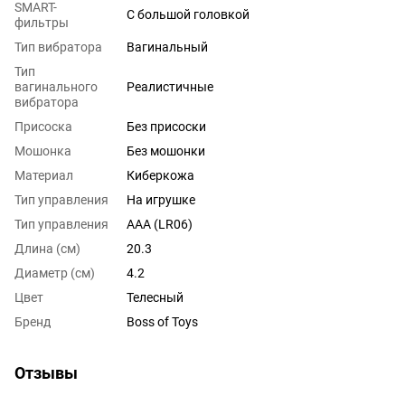
SMART-
С большой головкой
фильтры
Тип вибратора
Вагинальный
Тип
вагинального
Реалистичные
вибратора
Присоска
Без присоски
Мошонка
Без мошонки
Материал
Киберкожа
Тип управления
На игрушке
Тип управления
AAA (LR06)
Длина (см)
20.3
Диаметр (см)
4.2
Цвет
Телесный
Бренд
Boss of Toys
Отзывы