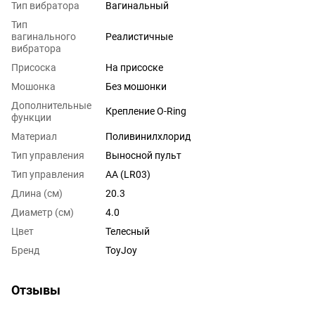
Тип вибратора
Вагинальный
Тип
вагинального
Реалистичные
вибратора
Присоска
На присоске
Мошонка
Без мошонки
Дополнительные
Крепление O-Ring
функции
Материал
Поливинилхлорид
Тип управления
Выносной пульт
Тип управления
AA (LR03)
Длина (см)
20.3
Диаметр (см)
4.0
Цвет
Телесный
Бренд
ToyJoy
Отзывы