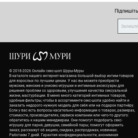
Підпишіть
© 2018-2026 Онлайн секс-шоп Шуры-Муры
В каталоге нашего интернет-магазина большой выбор интим-товаров
для взрослых по лучшим ценам. У нас вы можете приобрести
мужские, женские и унисекс-игрушки и интимные аксессуары для
решения проблем со здоровьем, улучшения качества сексуальной
жизни, мастурбации. В меню много категорий интимных товаров,
удобные фильтры, чтобы в ассортименте секс-шопа удобно найти и
заказать недорого нужную модель для себя или на подарок партнёру.
Если у вас есть вопросы касательно информации о товарах, размерах,
стоимости, производителях, сервисе компании или чего-то другого:
обратитесь к нашим менеджерам. Они помогут подобрать секс-
игрушку для парня, девушки, семейной пары; помогут оформить
заказ; расскажут об акциях, скидках, распродажах, новинках.
Работаем 7 дней. Гарантия конфиденциальности, анонимная