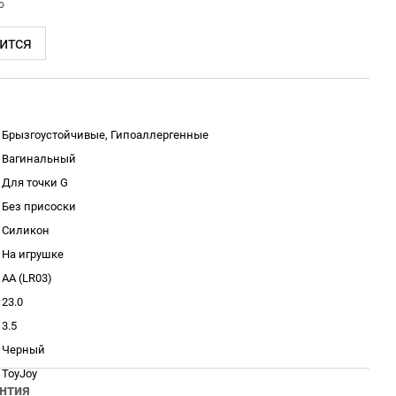
ится
Брызгоустойчивые, Гипоаллергенные
Вагинальный
Для точки G
Без присоски
Силикон
На игрушке
AA (LR03)
23.0
3.5
Черный
ToyJoy
нтия