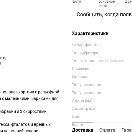
Сообщить, когда появ
Характеристики
SMART-фильтры
Тип вибратора
Тип вагинального вибратора
Присоска
Материал
Тип управления
о полового органа с рельефной
Тип управления
па с маленькими шариками для
Длина (см)
Диаметр (см)
ибрации и 3 скоростями.
Цвет
текса, фталатов и вредных
Бренд
Доставка
Оплата
Гара
и на водной основе.