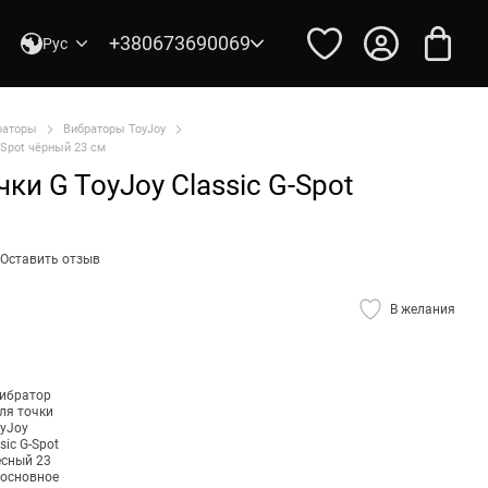
+380673690069
Рус
раторы
Вибраторы ToyJoy
-Spot чёрный 23 см
ки G ToyJoy Classic G-Spot
Оставить отзыв
В желания