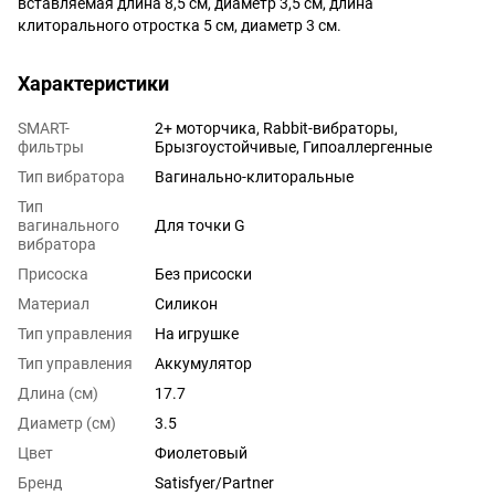
вставляемая длина 8,5 см, диаметр 3,5 см, длина
клиторального отростка 5 см, диаметр 3 см.
Характеристики
SMART-
2+ моторчика, Rabbit-вибраторы,
фильтры
Брызгоустойчивые, Гипоаллергенные
Тип вибратора
Вагинально-клиторальные
Тип
вагинального
Для точки G
вибратора
Присоска
Без присоски
Материал
Силикон
Тип управления
На игрушке
Тип управления
Аккумулятор
Длина (см)
17.7
Диаметр (см)
3.5
Цвет
Фиолетовый
Бренд
Satisfyer/Partner