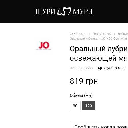
СЕКС-ШОП
ДЛЯ ДВОИХ
Лубри
Оральный лубрикант JO H2O Cool Mint
Оральный лубрик
освежающей мя
Нет в наличии
Артикул: 1897-10
819 грн
Объем (мл)
30
120
Сообщить, когда появ