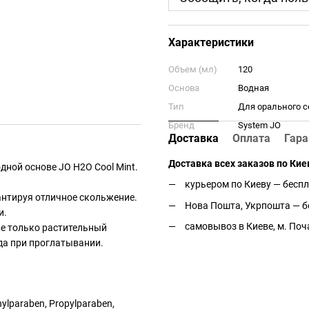
Характеристики
Объем (мл)
120
Основа
Водная
Тип
Для орального с
Бренд
System JO
Доставка
Оплата
Гара
Доставка всех заказов по Кие
дной основе JO H2O Cool Mint.
курьером по Киеву — беспл
антируя отличное скольжение.
Нова Пошта, Укрпошта — бе
и.
самовывоз в Киеве, м. Поч
ве только растительный
да при проглатывании.
hylparaben, Propylparaben,