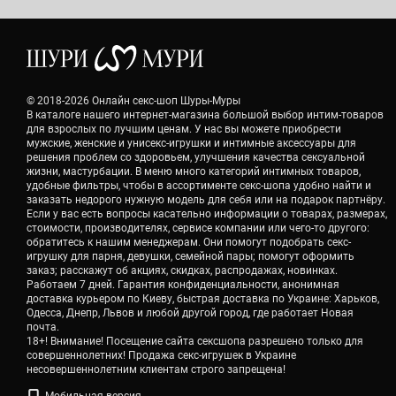
© 2018-2026 Онлайн секс-шоп Шуры-Муры
В каталоге нашего интернет-магазина большой выбор интим-товаров
для взрослых по лучшим ценам. У нас вы можете приобрести
мужские, женские и унисекс-игрушки и интимные аксессуары для
решения проблем со здоровьем, улучшения качества сексуальной
жизни, мастурбации. В меню много категорий интимных товаров,
удобные фильтры, чтобы в ассортименте секс-шопа удобно найти и
заказать недорого нужную модель для себя или на подарок партнёру.
Если у вас есть вопросы касательно информации о товарах, размерах,
стоимости, производителях, сервисе компании или чего-то другого:
обратитесь к нашим менеджерам. Они помогут подобрать секс-
игрушку для парня, девушки, семейной пары; помогут оформить
заказ; расскажут об акциях, скидках, распродажах, новинках.
Работаем 7 дней. Гарантия конфиденциальности, анонимная
доставка курьером по Киеву, быстрая доставка по Украине: Харьков,
Одесса, Днепр, Львов и любой другой город, где работает Новая
почта.
18+! Внимание! Посещение сайта сексшопа разрешено только для
совершеннолетних! Продажа секс-игрушек в Украине
несовершеннолетним клиентам строго запрещена!
Мобильная версия