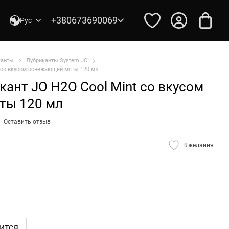
+380673690069
Рус
канты
Лубриканты System JO
 со вкусом освежающей мяты 120 мл
ант JO H2O Cool Mint со вкусом
ты 120 мл
Оставить отзыв
В желания
ится