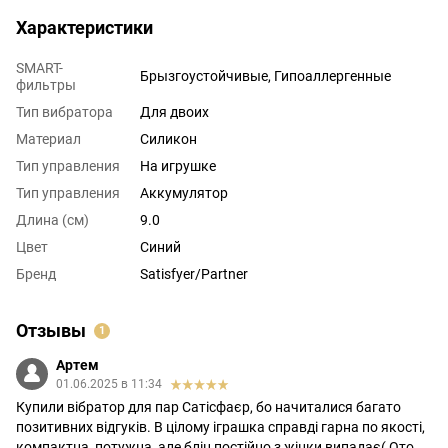
Характеристики
SMART-
Брызгоустойчивые, Гипоаллергенные
фильтры
Тип вибратора
Для двоих
Материал
Силикон
Тип управления
На игрушке
Тип управления
Аккумулятор
Длина (см)
9.0
Цвет
Синий
Бренд
Satisfyer/Partner
Отзывы
1
Артем
01.06.2025 в 11:34
Купили вібратор для пар Сатісфаєр, бо начиталися багато
позитивних відгуків. В цілому іграшка справді гарна по якості,
компактна, потужна, але блін постійно з жінки випадає( Ото