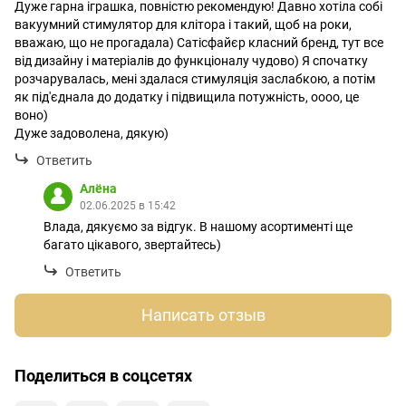
Дуже гарна іграшка, повністю рекомендую! Давно хотіла собі
вакуумний стимулятор для клітора і такий, щоб на роки,
вважаю, що не прогадала) Сатісфайєр класний бренд, тут все
від дизайну і матеріалів до функціоналу чудово) Я спочатку
розчарувалась, мені здалася стимуляція заслабкою, а потім
як під'єднала до додатку і підвищила потужність, оооо, це
воно)
Дуже задоволена, дякую)
Ответить
Алёна
02.06.2025 в 15:42
Влада, дякуємо за відгук. В нашому асортименті ще
багато цікавого, звертайтесь)
Ответить
Написать отзыв
Поделиться в соцсетях