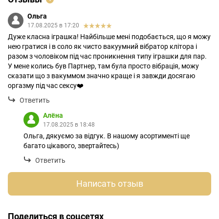
Ольга
17.08.2025 в 17:20
Дуже класна іграшка! Найбільше мені подобається, що я можу
нею гратися і в соло як чисто вакуумний вібратор клітора і
разом з чоловіком під час проникнення типу іграшки для пар.
У мене колись був Партнер, там була просто вібрація, можу
сказати що з вакуммом значно краще і я завжди досягаю
оргазму під час сексу❤️
Ответить
Алёна
17.08.2025 в 18:48
Ольга, дякуємо за відгук. В нашому асортименті ще
багато цікавого, звертайтесь)
Ответить
Написать отзыв
Поделиться в соцсетях