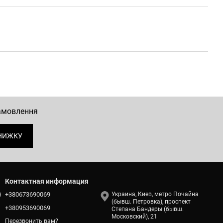
замовлення
НИЖКУ
Контактная информация
+380673690069
Украина, Киев, метро Почайна
(бывш. Петровка), проспект
+380953690069
Степана Бандеры (бывш.
Московский), 21
Перезвонить вам?