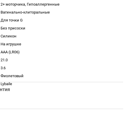
2+ моторчика, Гипоаллергенные
Вагинально-клиторальные
Для точки G
Без присоски
Силикон
На игрушке
AAA (LR06)
21.0
3.6
Фиолетовый
Lybaile
нтия