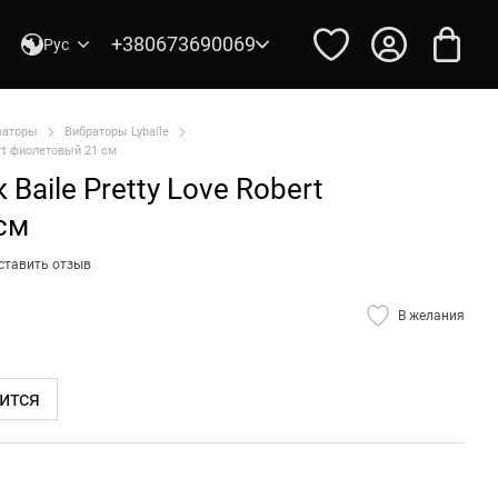
+380673690069
Рус
раторы
Вибраторы Lybaile
ert фиолетовый 21 см
Baile Pretty Love Robert
см
ставить отзыв
В желания
ится