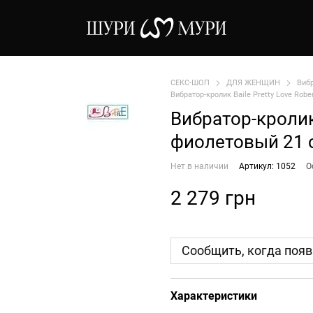
СЕКС-ШОП
ДЛЯ ЖЕНЩИН
Виб
Вибратор-кролик Baile Pretty Love Rob
Вибратор-кролик 
фиолетовый 21 
Нет в наличии
Артикул: 1052
О
2 279 грн
Сообщить, когда появ
Характеристики