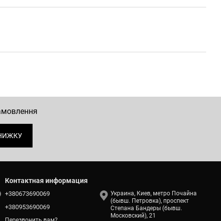
замовлення
НИЖКУ
Контактная информация
+380673690069
Украина, Киев, метро Почайна
(бывш. Петровка), проспект
+380953690069
Степана Бандеры (бывш.
Московский), 21
Перезвонить вам?