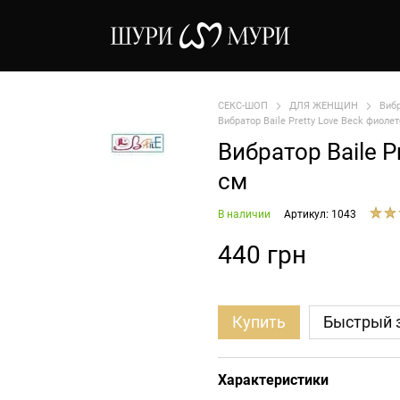
СЕКС-ШОП
ДЛЯ ЖЕНЩИН
Виб
Вибратор Baile Pretty Love Beck фиоле
Вибратор Baile 
см
В наличии
Артикул: 1043
440 грн
Купить
Быстрый 
Характеристики