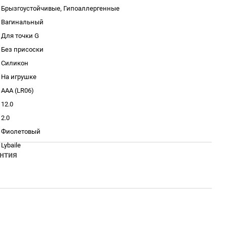
Брызгоустойчивые, Гипоаллергенные
Вагинальный
Для точки G
Без присоски
Силикон
На игрушке
AAA (LR06)
12.0
2.0
Фиолетовый
Lybaile
нтия