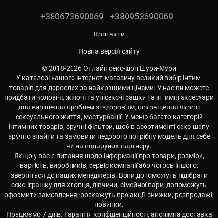
+380673690069
+380953690069
Контакти
Повна версія сайту
© 2018-2026 Онлайн секс-шоп Шури-Мури
У каталозі нашого інтернет-магазину великий вибір інтим-
товарів для дорослих за найкращими цінами. У нас ви можете
придбати чоловічі, жіночі та унісекс-іграшки та інтимні аксесуари
для вирішення проблем зі здоров'ям, покращення якості
сексуального життя, мастурбації. У меню багато категорій
інтимних товарів, зручні фільтри, щоб в асортименті секс-шопу
зручно знайти та замовити недорого потрібну модель для себе
чи на подарунок партнеру.
Якщо у вас є питання щодо інформації про товари, розміри,
вартість, виробників, сервіс компанії або чогось іншого:
зверніться до наших менеджерів. Вони допоможуть підібрати
секс-іграшку для хлопця, дівчини, сімейної пари; допоможуть
оформити замовлення; розкажуть про акції, знижки, розпродажі,
новинки.
Працюємо 7 днів. Гарантія конфіденційності, анонімна доставка