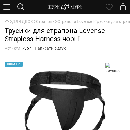
ДЛЯ ДВОХ
Страпони
Страпони Lovense
Трусики для страп
Трусики для страпона Lovense
Strapless Harness чорні
Артикул:
7357
Написати відгук
НОВИНКА