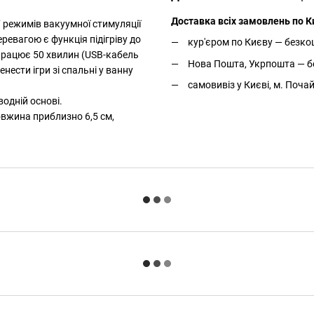
Доставка всіх замовлень по Ки
7 режимів вакуумної стимуляції
евагою є функція підігріву до
кур'єром по Києву — безкош
працює 50 хвилин (USB-кабель
Нова Пошта, Укрпошта — бе
ести ігри зі спальні у ванну
самовивіз у Києві, м. Поча
одній основі.
овжина приблизно 6,5 см,