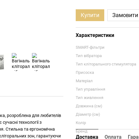
Купити
Замовити
Характеристики
SMART-фільтри
Тип вібратора
Тип кліторального стимулятора
Присоска
Матеріал
Тип управління
Тип живлення
Довжина (см)
Діаметр (см)
ка, розроблена для любителів
 сучасні технології з
Колір
я. Стильна та ергономічна
Бренд
 кліторальних зон, гарантуючи
Доставка
Оплата
Гара