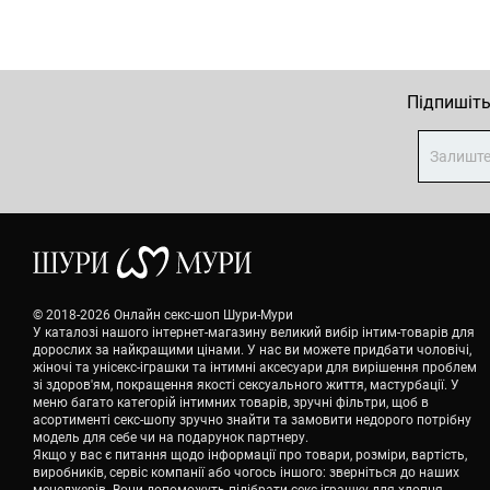
Підпишіть
© 2018-2026 Онлайн секс-шоп Шури-Мури
У каталозі нашого інтернет-магазину великий вибір інтим-товарів для
дорослих за найкращими цінами. У нас ви можете придбати чоловічі,
жіночі та унісекс-іграшки та інтимні аксесуари для вирішення проблем
зі здоров'ям, покращення якості сексуального життя, мастурбації. У
меню багато категорій інтимних товарів, зручні фільтри, щоб в
асортименті секс-шопу зручно знайти та замовити недорого потрібну
модель для себе чи на подарунок партнеру.
Якщо у вас є питання щодо інформації про товари, розміри, вартість,
виробників, сервіс компанії або чогось іншого: зверніться до наших
менеджерів. Вони допоможуть підібрати секс-іграшку для хлопця,