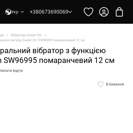
+380673690069
Укр
ори
Вібратори Sweet Em
ункцією нагріву Sweet Em SW96995 помаранчевий 12 см
оральний вібратор з функцією
Em SW96995 помаранчевий 12 см
писати відгук
В бажання