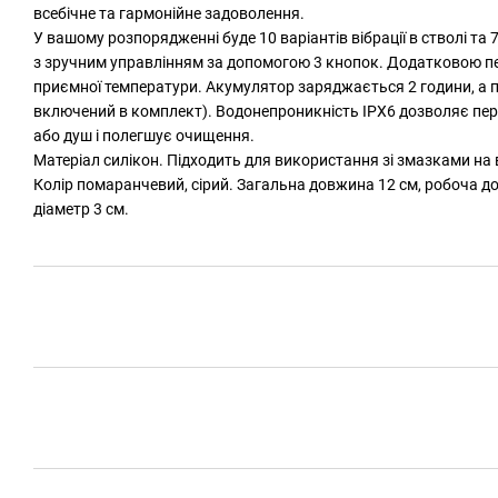
всебічне та гармонійне задоволення.
У вашому розпорядженні буде 10 варіантів вібрації в стволі та 
з зручним управлінням за допомогою 3 кнопок. Додатковою пер
приємної температури. Акумулятор заряджається 2 години, а 
включений в комплект). Водонепроникність IPX6 дозволяє перен
або душ і полегшує очищення.
Матеріал силікон. Підходить для використання зі змазками на в
Колір помаранчевий, сірий. Загальна довжина 12 см, робоча д
діаметр 3 см.