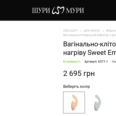
СЕКС-ШОП
ДЛЯ ЖІНОК
Вібрат
Вагінально-кліторальний вібратор з ф
Вагінально-кліт
нагріву Sweet 
В наявності
Артикул: 6571-1
На
2 695 грн
Виберіть колір