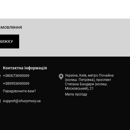
замовлення
НИЖКУ
Контактна інформація
+380673690069
Україна, Київ, метро Почайна
(колиш. Петрівка), проспект
+380953690069
Степана Бандери (колиш.
Московський), 21
Передзвонити вам?
Мапа проїзду
support@shurymury.ua