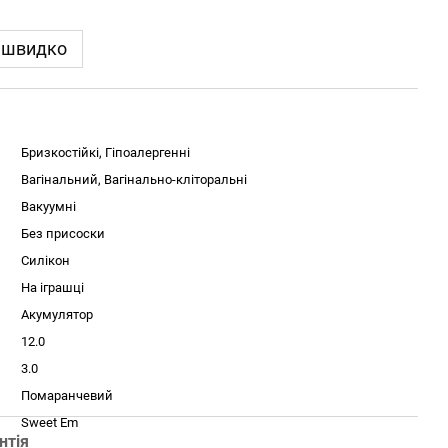
 швидко
Бризкостійкі, Гіпоалергенні
Вагінальний, Вагінально-кліторальні
Вакуумні
Без присоски
Силікон
На іграшці
Акумулятор
12.0
3.0
Помаранчевий
Sweet Em
нтія