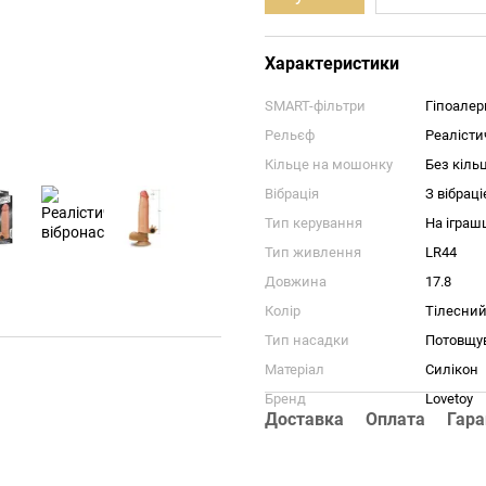
Характеристики
SMART-фільтри
Гіпоалер
Рельєф
Реалісти
Кільце на мошонку
Без кіль
Вібрація
З вібрац
Тип керування
На іграш
Тип живлення
LR44
Довжина
17.8
Колір
Тілесни
Тип насадки
Потовщув
Матеріал
Силікон
Бренд
Lovetoy
Доставка
Оплата
Гара