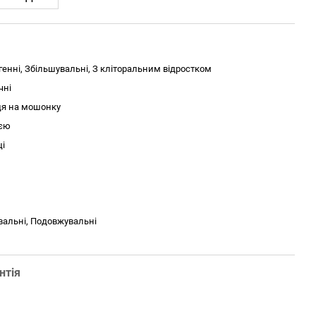
генні, Збільшувальні, З кліторальним відростком
чні
ця на мошонку
ією
ці
й
альні, Подовжувальні
нтія