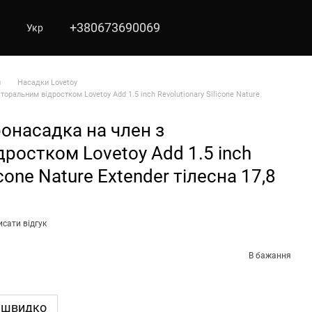
+380673690069
Укр
и
Насадки Lovetoy
торальним відростком Lovetoy Add 1.5 inch Revolutionary Silicone Nature
ронасадка на член з
дростком Lovetoy Add 1.5 inch
icone Nature Extender тілесна 17,8
сати відгук
В бажання
 швидко