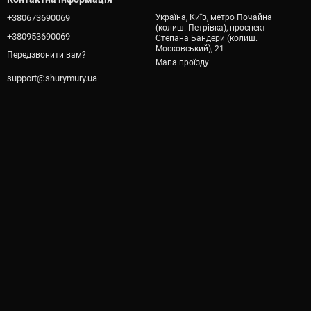
+380673690069
Україна, Київ, метро Почайна
(колиш. Петрівка), проспект
+380953690069
Степана Бандери (колиш.
Московський), 21
Передзвонити вам?
Мапа проїзду
support@shurymury.ua