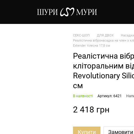
СЕКС-ШОП
ДЛЯ ДВОХ
Насадк
Реалістична вібронасадка на член з клі
Extender тілесна 17,8 см
Реалістична віб
кліторальним ві
Revolutionary Sil
см
В наявності
Артикул: 6421
Напи
2 418 грн
Купити
Замовити