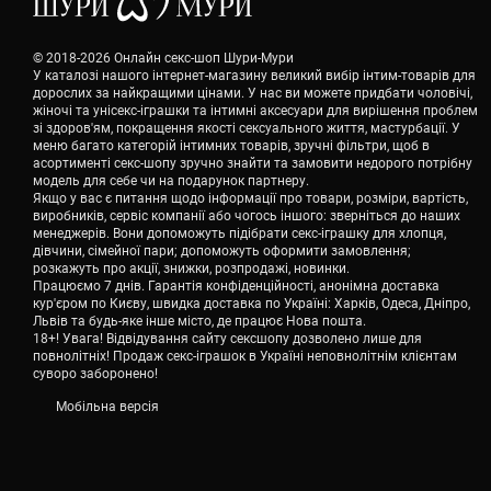
© 2018-2026 Онлайн секс-шоп Шури-Мури
У каталозі нашого інтернет-магазину великий вибір інтим-товарів для
дорослих за найкращими цінами. У нас ви можете придбати чоловічі,
жіночі та унісекс-іграшки та інтимні аксесуари для вирішення проблем
зі здоров'ям, покращення якості сексуального життя, мастурбації. У
меню багато категорій інтимних товарів, зручні фільтри, щоб в
асортименті секс-шопу зручно знайти та замовити недорого потрібну
модель для себе чи на подарунок партнеру.
Якщо у вас є питання щодо інформації про товари, розміри, вартість,
виробників, сервіс компанії або чогось іншого: зверніться до наших
менеджерів. Вони допоможуть підібрати секс-іграшку для хлопця,
дівчини, сімейної пари; допоможуть оформити замовлення;
розкажуть про акції, знижки, розпродажі, новинки.
Працюємо 7 днів. Гарантія конфіденційності, анонімна доставка
кур'єром по Києву, швидка доставка по Україні: Харків, Одеса, Дніпро,
Львів та будь-яке інше місто, де працює Нова пошта.
18+! Увага! Відвідування сайту сексшопу дозволено лише для
повнолітніх! Продаж секс-іграшок в Україні неповнолітнім клієнтам
суворо заборонено!
Мобільна версія