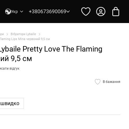
+380673690069
Укр
ори
Вібратори Lybaile
Flaming Lips Mina червоний 9,5 см
baile Pretty Love The Flaming
ий 9,5 см
сати відгук
В бажання
 швидко