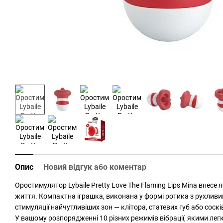
Опис
Новий відгук або коментар
Оростимулятор Lybaile Pretty Love The Flaming Lips Mina внесе 
життя. Компактна іграшка, виконана у формі ротика з рухлив
стимуляції найчутливіших зон — клітора, статевих губ або соскі
У вашому розпорядженні 10 різних режимів вібрації, якими ле