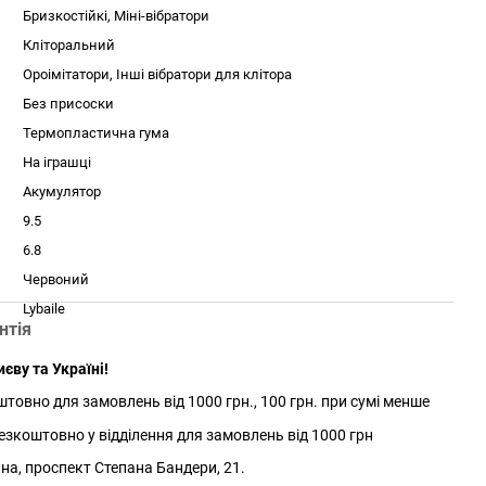
Бризкостійкі, Міні-вібратори
Кліторальний
Ороімітатори, Інші вібратори для клітора
Без присоски
Термопластична гума
На іграшці
Акумулятор
9.5
6.8
Червоний
Lybaile
нтія
єву та Україні!
товно для замовлень від 1000 грн., 100 грн. при сумі менше
зкоштовно у відділення для замовлень від 1000 грн
йна, проспект Степана Бандери, 21.