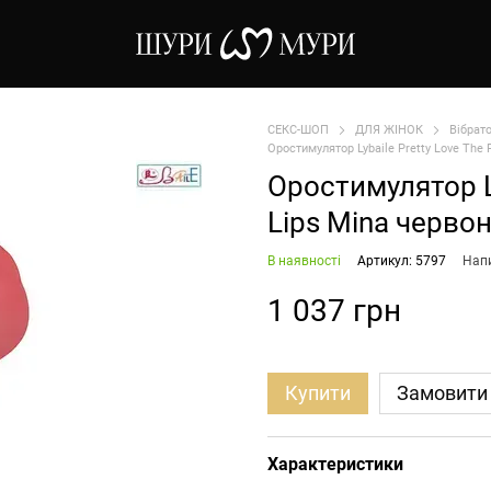
СЕКС-ШОП
ДЛЯ ЖІНОК
Вібрат
Оростимулятор Lybaile Pretty Love The 
Оростимулятор Ly
Lips Mina червон
В наявності
Артикул: 5797
Напи
1 037 грн
Купити
Замовити
Характеристики