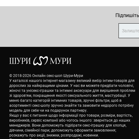
Підпишіть
© 2018-2026 Онлайн секс-шоп Шури-Мури
У каталозі нашого інтернет-магазину великий вибір інтим-товарів для
дорослих за найкращими цінами. У нас ви можете придбати чоловічі,
жіночі та унісекс-іграшки та інтимні аксесуари для вирішення проблем
зі здоров'ям, покращення якості сексуального життя, мастурбації. У
меню багато категорій інтимних товарів, зручні фільтри, щоб в
асортименті секс-шопу зручно знайти та замовити недорого потрібну
модель для себе чи на подарунок партнеру.
Якщо у вас є питання щодо інформації про товари, розміри, вартість,
виробників, сервіс компанії або чогось іншого: зверніться до наших
менеджерів. Вони допоможуть підібрати секс-іграшку для хлопця,
дівчини, сімейної пари; допоможуть оформити замовлення;
розкажуть про акції, знижки, розпродажі, новинки.