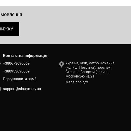
замовлення
НИЖКУ
Контактна інформація
+380673690069
Україна, Київ, метро Почайна
(колиш. Петрівка), проспект
+380953690069
Степана Бандери (колиш.
Московський), 21
Передзвонити вам?
Мапа проїзду
support@shurymury.ua