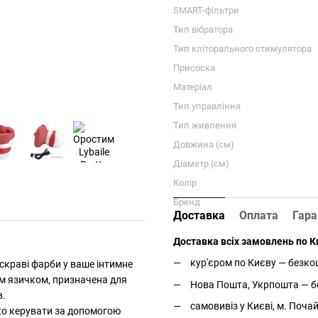
SMART-фільтри
Тип вібратора
Тип кліторального стимулятора
Присоска
Матеріал
Тип управління
Тип живлення
Довжина (см)
Діаметр (см)
Колір
Бренд
Доставка
Оплата
Гара
Доставка всіх замовлень по Ки
кур'єром по Києву — безкош
яскраві фарби у ваше інтимне
им язичком, призначена для
Нова Пошта, Укрпошта — бе
в.
самовивіз у Києві, м. Поча
гко керувати за допомогою