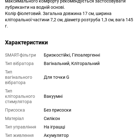
максимального комфорту рекомендується застосовувати
лубриканти на водній основі.
Колір фіолетовий. Загальна довжина 17 см, ширина
кліторальної частини 7,2 см, діаметр розтруба 1,3 см, вага 145
г.
Характеристики
SMART-фільтри
Бризкостійкі, Гіпоалергенні
Тип вібратора
Вагінальний, Кліторальний
Тип
вагінального
Для точки G
вібратора
Тип
кліторального
Вакуумні
стимулятора
Присоска
Без присоски
Матеріал
Силікон
Тип управління
На іграшці
Тип живлення
Акумулятор