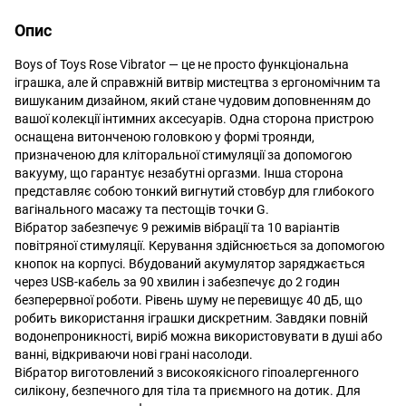
Опис
Boys of Toys Rose Vibrator — це не просто функціональна
іграшка, але й справжній витвір мистецтва з ергономічним та
вишуканим дизайном, який стане чудовим доповненням до
вашої колекції інтимних аксесуарів. Одна сторона пристрою
оснащена витонченою головкою у формі троянди,
призначеною для кліторальної стимуляції за допомогою
вакууму, що гарантує незабутні оргазми. Інша сторона
представляє собою тонкий вигнутий стовбур для глибокого
вагінального масажу та пестощів точки G.
Вібратор забезпечує 9 режимів вібрації та 10 варіантів
повітряної стимуляції. Керування здійснюється за допомогою
кнопок на корпусі. Вбудований акумулятор заряджається
через USB-кабель за 90 хвилин і забезпечує до 2 годин
безперервної роботи. Рівень шуму не перевищує 40 дБ, що
робить використання іграшки дискретним. Завдяки повній
водонепроникності, виріб можна використовувати в душі або
ванні, відкриваючи нові грані насолоди.
Вібратор виготовлений з високоякісного гіпоалергенного
силікону, безпечного для тіла та приємного на дотик. Для