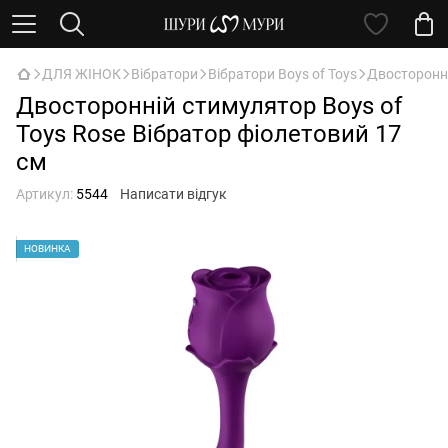
ДЛЯ ЖІНОК
Вібратори
Вібратори Boys of Toys
Двосторонні
Двосторонній стимулятор Boys of
Toys Rose Вібратор фіолетовий 17
см
Артикул:
5544
Написати відгук
НОВИНКА