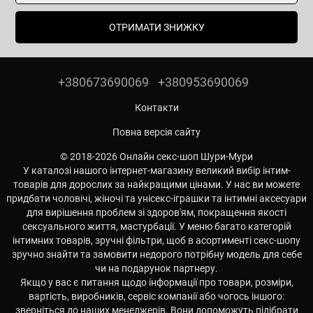
ОТРИМАТИ ЗНИЖКУ
+380673690069
+380953690069
Контакти
Повна версія сайту
© 2018-2026 Онлайн секс-шоп Шури-Мури
У каталозі нашого інтернет-магазину великий вибір інтим-
товарів для дорослих за найкращими цінами. У нас ви можете
придбати чоловічі, жіночі та унісекс-іграшки та інтимні аксесуари
для вирішення проблем зі здоров'ям, покращення якості
сексуального життя, мастурбації. У меню багато категорій
інтимних товарів, зручні фільтри, щоб в асортименті секс-шопу
зручно знайти та замовити недорого потрібну модель для себе
чи на подарунок партнеру.
Якщо у вас є питання щодо інформації про товари, розміри,
вартість, виробників, сервіс компанії або чогось іншого:
зверніться до наших менеджерів. Вони допоможуть підібрати