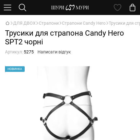
ДЛЯ ДВОХ
Страпони
Страпони Candy Hero
Трусики для ст
Трусики для страпона Candy Hero
SPT2 чорні
Артикул:
5275
Написати відгук
НОВИНКА