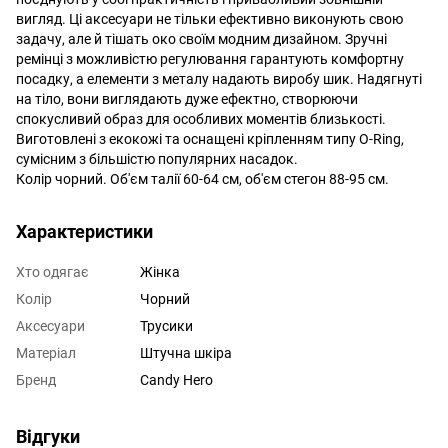
вигляд. Ці аксесуари не тільки ефективно виконують свою
задачу, але й тішать око своїм модним дизайном. Зручні
ремінці з можливістю регулювання гарантують комфортну
посадку, а елементи з металу надають виробу шик. Надягнуті
на тіло, вони виглядають дуже ефектно, створюючи
спокусливий образ для особливих моментів близькості.
Виготовлені з екокожі та оснащені кріпленням типу O-Ring,
сумісним з більшістю популярних насадок.
Колір чорний. Об'єм талії 60-64 см, об'єм стегон 88-95 см.
Характеристики
Хто одягає
Жінка
Колір
Чорний
Аксесуари
Трусики
Матеріал
Штучна шкіра
Бренд
Candy Hero
Відгуки