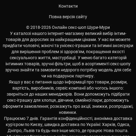
Контакти
Повна версія сайту
© 2018-2026 Онлайн секс-шоп Шури-Мури
У каталозі нашого інтернет-магазину великий вибір інтим-
товарів для дорослих за найкращими цінами. У нас ви можете
придбати чоловічі, жіночі та унісекс-іграшки та інтимні аксесуари
для вирішення проблем зі здоров'ям, покращення якості
сексуального життя, мастурбації. У меню багато категорій
інтимних товарів, зручні фільтри, щоб в асортименті секс-шопу
зручно знайти та замовити недорого потрібну модель для себе
чи на подарунок партнеру.
Якщо у вас є питання щодо інформації про товари, розміри,
вартість, виробників, сервіс компанії або чогось іншого:
зверніться до наших менеджерів. Вони допоможуть підібрати
секс-іграшку для хлопця, дівчини, сімейної пари; допоможуть
оформити замовлення; розкажуть про акції, знижки, розпродажі,
новинки.
Працюємо 7 днів. Гарантія конфіденційності, анонімна доставка
кур'єром по Києву, швидка доставка по Україні: Харків, Одеса,
Дніпро, Львів та будь-яке інше місто, де працює Нова пошта.