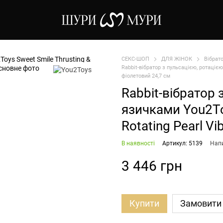
СЕКС-ШОП
ДЛЯ ЖІНОК
Вібрат
Rabbit-вібратор з пульсацією, ротацією
фіолетовий 24,7 см
Rabbit-вібратор 
язичками You2To
Rotating Pearl Vi
В наявності
Артикул: 5139
Напи
3 446 грн
Купити
Замовити