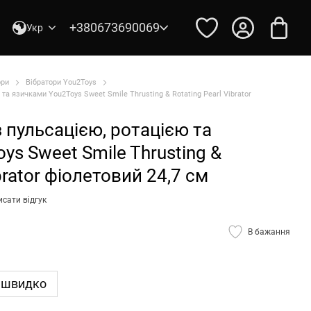
+380673690069
Укр
ори
Вібратори You2Toys
 та язичками You2Toys Sweet Smile Thrusting & Rotating Pearl Vibrator
з пульсацією, ротацією та
ys Sweet Smile Thrusting &
brator фіолетовий 24,7 см
сати відгук
В бажання
 швидко