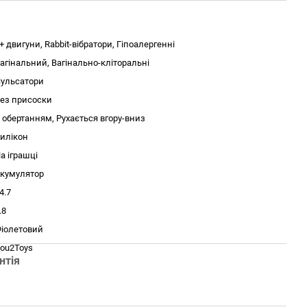
+ двигуни, Rabbit-вібратори, Гіпоалергенні
агінальний, Вагінально-кліторальні
ульсатори
ез присоски
 обертанням, Рухається вгору-вниз
илікон
а іграшці
кумулятор
4.7
.8
іолетовий
ou2Toys
нтія