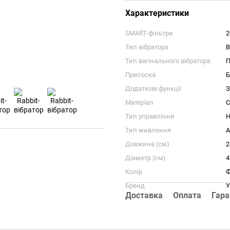
Характеристики
SMART-фільтри
2
Тип вібратора
В
Тип вагінального вібратора
П
Присоска
Б
Додаткові функції
З
Матеріал
С
Тип управління
Н
Тип живлення
А
Довжина (см)
2
Діаметр (см)
4
Колір
Ф
Бренд
Y
Доставка
Оплата
Гара