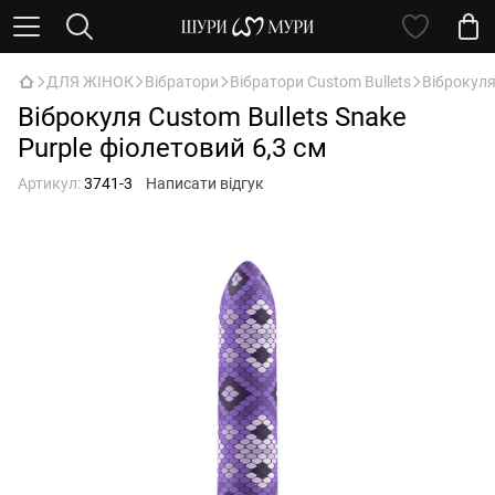
ДЛЯ ЖІНОК
Вібратори
Вібратори Custom Bullets
Віброкуля
Віброкуля Custom Bullets Snake
Purple фіолетовий 6,3 см
Артикул:
3741-3
Написати відгук