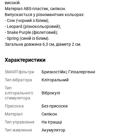
високій.
Матеріал ABS-пластик, силікон.
Випускається у різноманітних кольорах:
- Cow (чорний з білим);
- Leopard (різнокольоровий);
- Snake Purple (фіолетовий);
- Spring (синій із білим).
Загальна довжина 6,3 см, діаметр 2 см.
Характеристики
SMART-фільтри
Бризкостійкі, Гіпоалергенні
Тип вібратора
Кліторальний
Тип
кліторального
Віброкулі
стимулятора
Присоска
Без присоски
Матеріал
Силікон
Тип управління
На іграшці
Тип живлення
Акумулятор