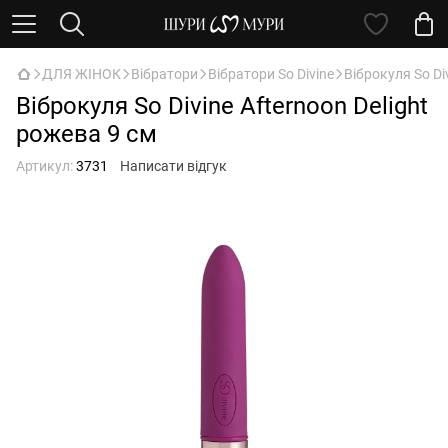
ДЛЯ ЖІНОК
Вібратори
Вібратори So Divine
Віброкуля So Di
Віброкуля So Divine Afternoon Delight
рожева 9 см
Артикул:
3731
Написати відгук