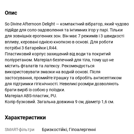
Опис
So Divine Afternoon Delight — компактний вібратор, який чудово
підійде для соло-задоволення та інтимних ігор у парі. Тільки
для зовнішніх ерогенних зон. Він має 7 режимів і 3 швидкості
впливу, керовані однією кнопкою в основі. Для роботи
потрібні 3 батарейки LR44.
Пластиковий корпус захищений від води та покритий
поліуретаном. Матеріал безпечний для тіла, тому що не
містить фталатів та латексу. Рекомендується
використовувати змазки на водній основі. Після
застосування, промийте іграшку та обробіть антисептиком
для підтримки гігієнічності. Невеликі розміри дозволяють
брати виріб із собою у поїздки.
Матеріал ABS-пластик, PU.
Колір бузковий. Загальна довжина 9 см, діаметр 1,6 см.
Характеристики
SMART-фільтри
Бризкостійкі, Гіпоалергенні