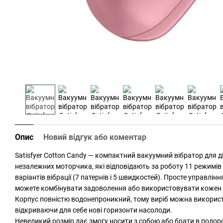
Опис
Новий відгук або коментар
Satisfyer Cotton Candy — компактний вакуумний вібратор для дів
незалежних моторчика, які відповідають за роботу 11 режимів 
варіантів вібрації (7 патернів і 5 швидкостей). Просте управлін
можете комбінувати задоволення або використовувати кожен 
Корпус повністю водонепроникний, тому виріб можна використ
відкриваючи для себе нові горизонти насолоди.
Невеликий розмір дає змогу носити з собою або брати в подор