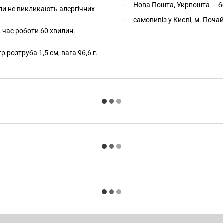
Нова Пошта, Укрпошта — бе
али не викликають алергічних
самовивіз у Києві, м. Поча
 час роботи 60 хвилин.
 розтруба 1,5 см, вага 96,6 г.