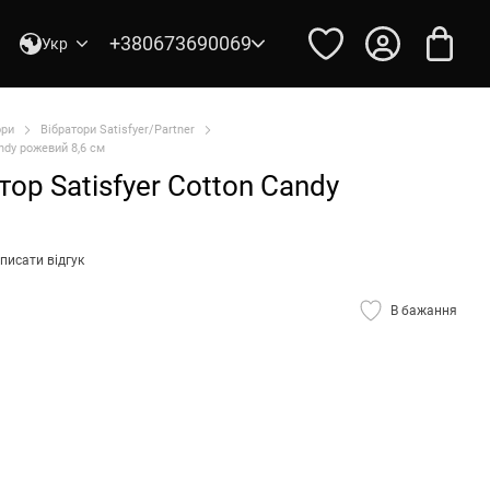
+380673690069
Укр
ори
Вібратори Satisfyer/Partner
ndy рожевий 8,6 см
ор Satisfyer Cotton Candy
писати відгук
В бажання