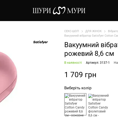
СЕКС-ШОП
ДЛЯ ЖІНОК
Вібрат
Вакуумний вібратор Satisfyer Cotton Ca
Вакуумний вібрат
рожевий 8,6 см
В наявності
Артикул: 3137-1
На
1 709 грн
Виберіть колір