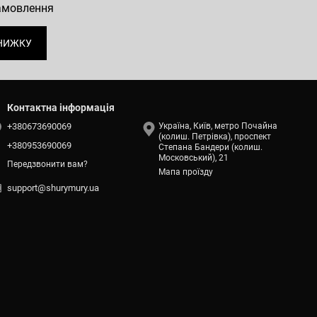
замовлення
НИЖКУ
Контактна інформація
+380673690069
Україна, Київ, метро Почайна
(колиш. Петрівка), проспект
+380953690069
Степана Бандери (колиш.
Московський), 21
Передзвонити вам?
Мапа проїзду
support@shurymury.ua