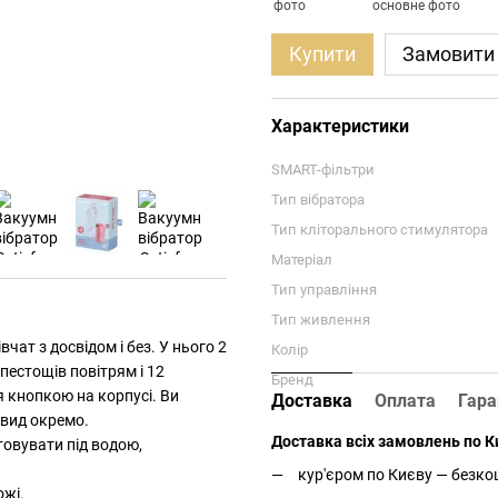
Купити
Замовити
Характеристики
SMART-фільтри
Тип вібратора
Тип кліторального стимулятора
Матеріал
Тип управління
Тип живлення
чат з досвідом і без. У нього 2
Колір
пестощів повітрям і 12
Бренд
ня кнопкою на корпусі. Ви
Доставка
Оплата
Гара
вид окремо.
Доставка всіх замовлень по Ки
овувати під водою,
кур'єром по Києву — безкош
ожі.