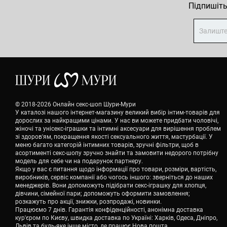
Підпишіть
© 2018-2026 Онлайн секс-шоп Шури-Мури
У каталозі нашого інтернет-магазину великий вибір інтим-товарів для
дорослих за найкращими цінами. У нас ви можете придбати чоловічі,
жіночі та унісекс-іграшки та інтимні аксесуари для вирішення проблем
зі здоров'ям, покращення якості сексуального життя, мастурбації. У
меню багато категорій інтимних товарів, зручні фільтри, щоб в
асортименті секс-шопу зручно знайти та замовити недорого потрібну
модель для себе чи на подарунок партнеру.
Якщо у вас є питання щодо інформації про товари, розміри, вартість,
виробників, сервіс компанії або чогось іншого: зверніться до наших
менеджерів. Вони допоможуть підібрати секс-іграшку для хлопця,
дівчини, сімейної пари; допоможуть оформити замовлення;
розкажуть про акції, знижки, розпродажі, новинки.
Працюємо 7 днів. Гарантія конфіденційності, анонімна доставка
кур'єром по Києву, швидка доставка по Україні: Харків, Одеса, Дніпро,
Львів та будь-яке інше місто, де працює Нова пошта.