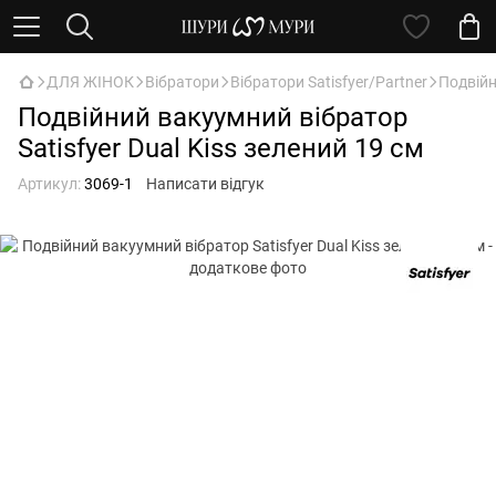
ДЛЯ ЖІНОК
Вібратори
Вібратори Satisfyer/Partner
Подвійн
Подвійний вакуумний вібратор
Satisfyer Dual Kiss зелений 19 см
Артикул:
3069-1
Написати відгук