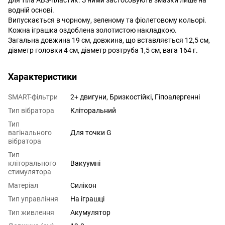
водній основі.
Випускається в чорному, зеленому та фіолетовому кольорі.
Кожна іграшка оздоблена золотистою накладкою.
Загальна довжина 19 см, довжина, що вставляється 12,5 см,
діаметр головки 4 см, діаметр розтруба 1,5 см, вага 164 г.
Характеристики
SMART-фільтри
2+ двигуни, Бризкостійкі, Гіпоалергенні
Тип вібратора
Кліторальний
Тип
вагінального
Для точки G
вібратора
Тип
кліторального
Вакуумні
стимулятора
Матеріал
Силікон
Тип управління
На іграшці
Тип живлення
Акумулятор