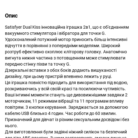
Опис
Satisfyer Dual Kiss інноваційна іграшка 2в1, що є об'єднанням
вакуумного стимулятора і вібратора для точки G.
Удосконалений потужний мотор приносить більш інтенсивні
відчуття в порівнянні з попередніми моделями. Широкий
розтруб ефективно охоплює кліторову головку. Анатомічно
вигнута нижня частина з потовщенням може стимулювати
передню стінку піхви та точку G.
Дзеркальні вставки з обох боків додають вишуканості
дизайну, при цьому пристрій впевнено лежить у руці.
Ця іграшка повністю підходить для використання під водою,
розкриваючись у всій своїй красі та посилюючи чутливість.
Ваші інтимні моменти стануть ще дивовижнішими завдяки 2
моторчикам, 11 режимам вібрації та 11 програмам впливу
повітрям. 3 кнопки керування. Заряджається за допомогою
кабелю USB близько 4 годин. Час роботи до 60 хвилин.
Призначений для дівчат із різним сексуальним досвідом і без
нього.
Для виготовлення були задіяні ніжний силікон та безпечний
для тіла ABS-пластик. З ними застосовують змазки лише на