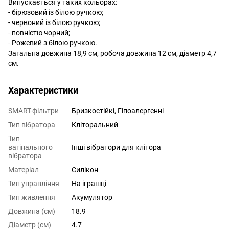
Випускається у таких кольорах:
- бірюзовий із білою ручкою;
- червоний із білою ручкою;
- повністю чорний;
- Рожевий з білою ручкою.
Загальна довжина 18,9 см, робоча довжина 12 см, діаметр 4,7
см.
Характеристики
SMART-фільтри
Бризкостійкі, Гіпоалергенні
Тип вібратора
Кліторальний
Тип
вагінального
Інші вібратори для клітора
вібратора
Матеріал
Силікон
Тип управління
На іграшці
Тип живлення
Акумулятор
Довжина (см)
18.9
Діаметр (см)
4.7