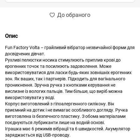
До обраного
Опис
Fun Factory Volta – грайливий вібратор незвичайної форми для
досвідчених дівчат.
Рухливі пелюстки носика стимулюють приплив крові до
ерогенних точок та посилюють задоволення. Може
використовуватися для ласки будь-яких зовнішніх ерогенних
зон. Як ваших, так і партнерів. Підходить для вагінального
проникнення. Зручна ручка з кнопками керування не
вислизне із вологих пальців. Тим більше, що виріб можна
використовувати у воді.
Корпус виготовлений з гіпоалергенного силікону. Він
приємний на дотик і не вимагає особливого догляду. Ручка
виготовлена із безпечного пластику. З обома матеріалами
поєднуються лубриканти лише на водній основі.
Іграшка має 6 режимів вібрації та 6 швидкостей. Акумулятор
заряджається від USB-проводу.