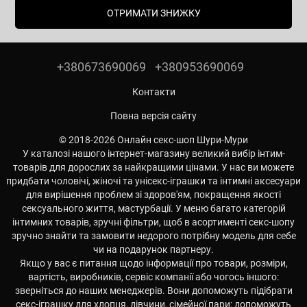
ОТРИМАТИ ЗНИЖКУ
+380673690069
+380953690069
Контакти
Повна версія сайту
© 2018-2026 Онлайн секс-шоп Шури-Мури
У каталозі нашого інтернет-магазину великий вибір інтим-
товарів для дорослих за найкращими цінами. У нас ви можете
придбати чоловічі, жіночі та унісекс-іграшки та інтимні аксесуари
для вирішення проблем зі здоров'ям, покращення якості
сексуального життя, мастурбації. У меню багато категорій
інтимних товарів, зручні фільтри, щоб в асортименті секс-шопу
зручно знайти та замовити недорого потрібну модель для себе
чи на подарунок партнеру.
Якщо у вас є питання щодо інформації про товари, розміри,
вартість, виробників, сервіс компанії або чогось іншого:
зверніться до наших менеджерів. Вони допоможуть підібрати
секс-іграшку для хлопця, дівчини, сімейної пари; допоможуть