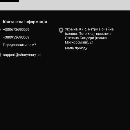
Контактна інформація
+380673690069
Україна, Київ, метро Почайна
(колиш. Петрівка), проспект
+380953690069
Степана Бандери (колиш.
Московський), 21
Передзвонити вам?
Мапа проїзду
support@shurymury.ua