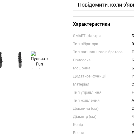
Повідомити, коли з'яв
Характеристики
SMART-фільтри
Б
Тип вібратора
В
Тип вагінального вібратора
П
Присоска
Б
Мошонка
Б
Додаткові функції
Р
Матеріал
С
Тип управління
Н
Тип живлення
А
Довжина (см)
2
Діаметр (см)
4
Колір
Ч
Бренд
F