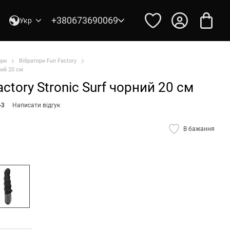
+380673690069
Укр
ори
Вібратори Fun Factory
ний 20 см
ctory Stronic Surf чорний 20 см
-3
Написати відгук
В бажання