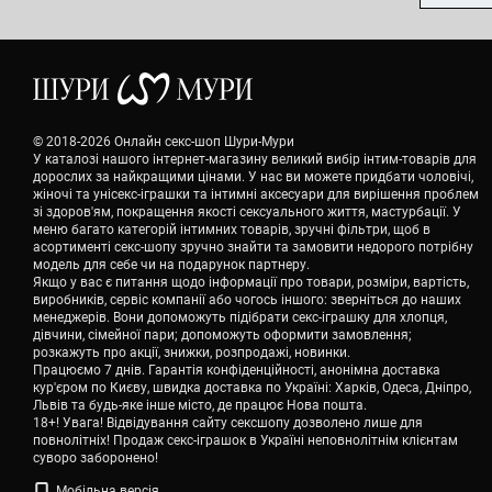
© 2018-2026 Онлайн секс-шоп Шури-Мури
У каталозі нашого інтернет-магазину великий вибір інтим-товарів для
дорослих за найкращими цінами. У нас ви можете придбати чоловічі,
жіночі та унісекс-іграшки та інтимні аксесуари для вирішення проблем
зі здоров'ям, покращення якості сексуального життя, мастурбації. У
меню багато категорій інтимних товарів, зручні фільтри, щоб в
асортименті секс-шопу зручно знайти та замовити недорого потрібну
модель для себе чи на подарунок партнеру.
Якщо у вас є питання щодо інформації про товари, розміри, вартість,
виробників, сервіс компанії або чогось іншого: зверніться до наших
менеджерів. Вони допоможуть підібрати секс-іграшку для хлопця,
дівчини, сімейної пари; допоможуть оформити замовлення;
розкажуть про акції, знижки, розпродажі, новинки.
Працюємо 7 днів. Гарантія конфіденційності, анонімна доставка
кур'єром по Києву, швидка доставка по Україні: Харків, Одеса, Дніпро,
Львів та будь-яке інше місто, де працює Нова пошта.
18+! Увага! Відвідування сайту сексшопу дозволено лише для
повнолітніх! Продаж секс-іграшок в Україні неповнолітнім клієнтам
суворо заборонено!
Мобільна версія