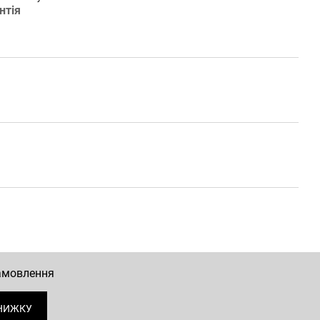
нтія
замовлення
НИЖКУ