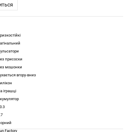
иться
ризкостійкі
агінальний
ульсатори
ез присоски
ез мошонки
ухається вгору-вниз
илікон
а іграшці
кумулятор
0.3
.7
орний
un Factory