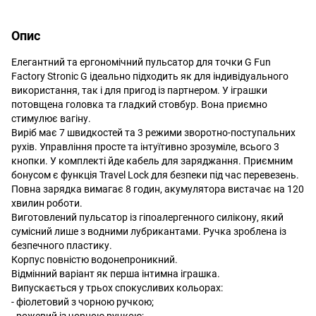
Опис
Елегантний та ергономічний пульсатор для точки G Fun
Factory Stronic G ідеально підходить як для індивідуального
використання, так і для пригод із партнером. У іграшки
потовщена головка та гладкий стовбур. Вона приємно
стимулює вагіну.
Виріб має 7 швидкостей та 3 режими зворотно-поступальних
рухів. Управління просте та інтуїтивно зрозуміле, всього 3
кнопки. У комплекті йде кабель для заряджання. Приємним
бонусом є функція Travel Lock для безпеки під час перевезень.
Повна зарядка вимагає 8 годин, акумулятора вистачає на 120
хвилин роботи.
Виготовлений пульсатор із гіпоалергенного силікону, який
сумісний лише з водними лубрикантами. Ручка зроблена із
безпечного пластику.
Корпус повністю водонепроникний.
Відмінний варіант як перша інтимна іграшка.
Випускається у трьох спокусливих кольорах:
- фіолетовий з чорною ручкою;
- рожевий із чорною ручкою;