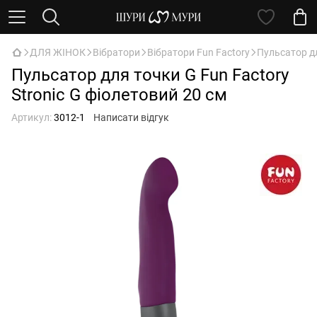
ДЛЯ ЖІНОК
Вібратори
Вібратори Fun Factory
Пульсатор дл
Пульсатор для точки G Fun Factory
Stroniс G фіолетовий 20 см
Артикул:
3012-1
Написати відгук