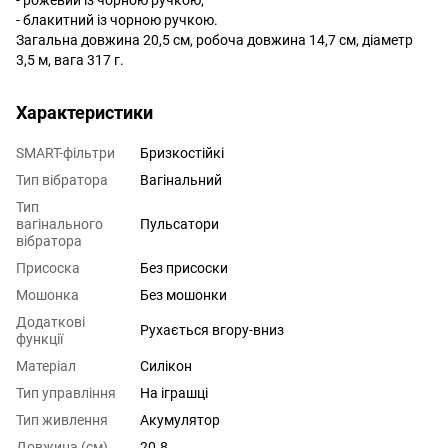
- блакитний із чорною ручкою.
Загальна довжина 20,5 см, робоча довжина 14,7 см, діаметр
3,5 м, вага 317 г.
Характеристики
SMART-фільтри
Бризкостійкі
Тип вібратора
Вагінальний
Тип
вагінального
Пульсатори
вібратора
Присоска
Без присоски
Мошонка
Без мошонки
Додаткові
Рухається вгору-вниз
функції
Матеріал
Силікон
Тип управління
На іграшці
Тип живлення
Акумулятор
Довжина (см)
20.8