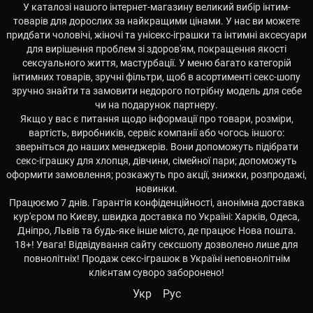
У каталозі нашого інтернет-магазину великий вибір інтим-
товарів для дорослих за найкращими цінами. У нас ви можете
придбати чоловічі, жіночі та унісекс-іграшки та інтимні аксесуари
для вирішення проблем зі здоров'ям, покращення якості
сексуального життя, мастурбації. У меню багато категорій
інтимних товарів, зручні фільтри, щоб в асортименті секс-шопу
зручно знайти та замовити недорого потрібну модель для себе
чи на подарунок партнеру.
Якщо у вас є питання щодо інформації про товари, розміри,
вартість, виробників, сервіс компанії або чогось іншого:
зверніться до наших менеджерів. Вони допоможуть підібрати
секс-іграшку для хлопця, дівчини, сімейної пари; допоможуть
оформити замовлення; розкажуть про акції, знижки, розпродажі,
новинки.
Працюємо 7 днів. Гарантія конфіденційності, анонімна доставка
кур'єром по Києву, швидка доставка по Україні: Харків, Одеса,
Дніпро, Львів та будь-яке інше місто, де працює Нова пошта.
18+! Увага! Відвідування сайту сексшопу дозволено лише для
повнолітніх! Продаж секс-іграшок в Україні неповнолітнім
клієнтам суворо заборонено!
Укр
Рус