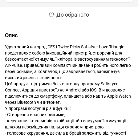
До обраного
Опис
Удостоєний нагород CES і Twice Picks Satisfyer Love Triangle
представляє собою інноваційний пристрій, створений для
безконтактної стимуляції клітора із застосуванням технології
Air-Pulse. Привабливий компактний дизайн робить його легко
переносимим, а ковпачок, що закривається, забезпечує
високий рівень гігієнічності.
Цей продукт підтримує безкоштовну програму Satisfyer
Connect App для пристроїв на Android або iOS. Він дозволяє
підключитися до смартфону, планшета або навіть Apple Watch
через Bluetooth чи Інтернет.
У програмі доступні різні функції:
- Створення власних режимів;
- керування інтенсивністю вібрації або вакуумної стимуляції
шляхом переміщення пальця екраном пристрою;
- голосове керування, де сила вібрації залежить від гучності