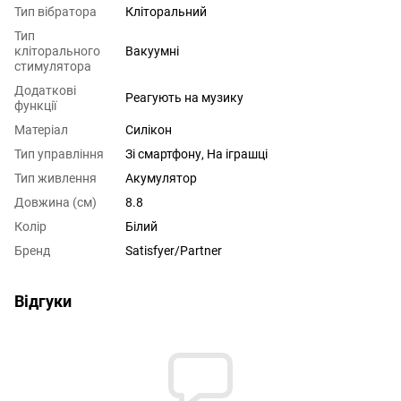
Тип вібратора
Кліторальний
Тип
кліторального
Вакуумні
стимулятора
Додаткові
Реагують на музику
функції
Матеріал
Силікон
Тип управління
Зі смартфону, На іграшці
Тип живлення
Акумулятор
Довжина (см)
8.8
Колір
Білий
Бренд
Satisfyer/Partner
Відгуки