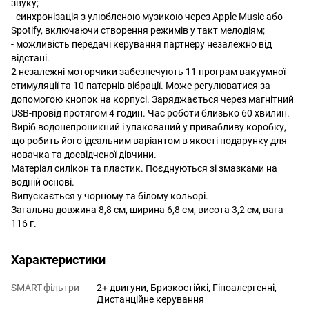
звуку;
- синхронізація з улюбленою музикою через Apple Music або
Spotify, включаючи створення режимів у такт мелодіям;
- можливість передачі керування партнеру незалежно від
відстані.
2 незалежні моторчики забезпечують 11 програм вакуумної
стимуляції та 10 патернів вібрації. Може регулюватися за
допомогою кнопок на корпусі. Заряджається через магнітний
USB-провід протягом 4 годин. Час роботи близько 60 хвилин.
Виріб водонепроникний і упакований у привабливу коробку,
що робить його ідеальним варіантом в якості подарунку для
новачка та досвідченої дівчини.
Матеріал силікон та пластик. Поєднуються зі змазками на
водній основі.
Випускається у чорному та білому кольорі.
Загальна довжина 8,8 см, ширина 6,8 см, висота 3,2 см, вага
116 г.
Характеристики
SMART-фільтри
2+ двигуни, Бризкостійкі, Гіпоалергенні,
Дистанційне керування