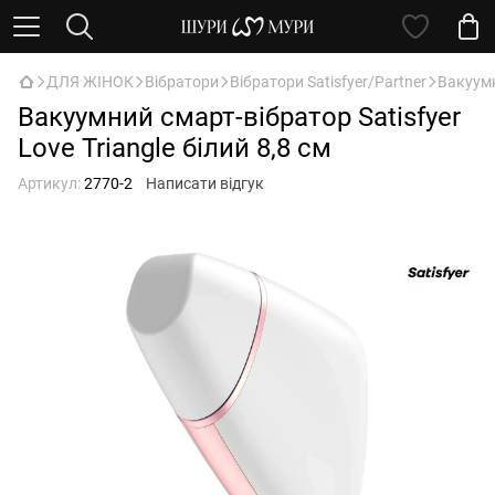
ДЛЯ ЖІНОК
Вібратори
Вібратори Satisfyer/Partner
Вакуумн
Вакуумний смарт-вібратор Satisfyer
Love Triangle білий 8,8 см
Артикул:
2770-2
Написати відгук