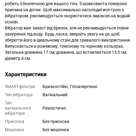
робить її безпечною для вашого тіла. Її шовковиста поверхня
приємна на дотик. Щоб максимально насолодитися грою з
вібратором, рекомендується скористатися змазкою на водній
основі.
Вібратор має захист від бризок, але не рекомендується повне
занурення під воду. Будь ласка, зверніть увагу на це, щоб
зберегти його в ідеальному стані для тривалого використання.
Випускається в рожевому, тілесному та чорному кольорах.
Загальна довжина 17 см, довжина, що вставляється 13,5 см,
діаметр 4 см.
Характеристики
SMART-фільтри
Бризкостійкі, Гіпоалергенні
Тип вібратора
Вагінальний
Тип
вагінального
Реалістичні
вібратора
Присоска
Без присоски
Мошонка
Без мошонки