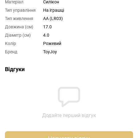
Матеріал
Силікон
Тип управління
На іграшці
Тип живлення
AA (LR03)
Довжина (см)
17.0
Діаметр (см)
4.0
Колір
Рожевий
Бренд
ToyJoy
Відгуки
Додайте перший відгук