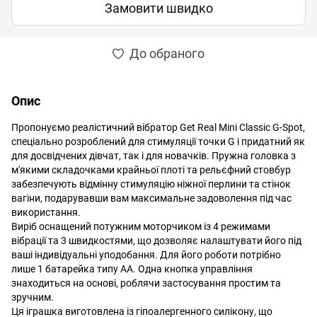
Замовити швидко
До обраного
Опис
Пропонуємо реалістичний вібратор Get Real Mini Classic G-Spot,
спеціально розроблений для стимуляції точки G і придатний як
для досвідчених дівчат, так і для новачків. Пружна головка з
м'якими складочками крайньої плоті та рельєфний стовбур
забезпечують відмінну стимуляцію ніжної перлини та стінок
вагіни, подарувавши вам максимальне задоволення під час
використання.
Виріб оснащений потужним моторчиком із 4 режимами
вібрації та 3 швидкостями, що дозволяє налаштувати його під
ваші індивідуальні уподобання. Для його роботи потрібно
лише 1 батарейка типу АА. Одна кнопка управління
знаходиться на основі, роблячи застосування простим та
зручним.
Ця іграшка виготовлена із гіпоалергенного силікону, що