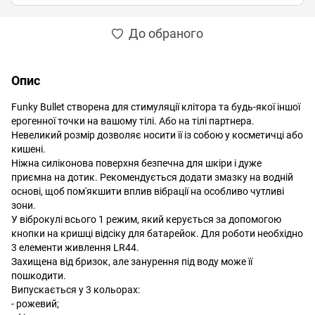
До обраного
Опис
Funky Bullet створена для стимуляції клітора та будь-якої іншої
ерогенної точки на вашому тілі. Або на тілі партнера.
Невеликий розмір дозволяє носити її із собою у косметичці або
кишені.
Ніжна силіконова поверхня безпечна для шкіри і дуже
приємна на дотик. Рекомендується додати змазку на водній
основі, щоб пом'якшити вплив вібрації на особливо чутливі
зони.
У віброкулі всього 1 режим, який керується за допомогою
кнопки на кришці відсіку для батарейок. Для роботи необхідно
3 елементи живлення LR44.
Захищена від бризок, але занурення під воду може її
пошкодити.
Випускається у 3 кольорах:
- рожевий;