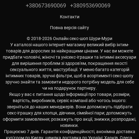
+380673690069
+380953690069
Контакти
Повна версія сайту
© 2018-2026 Онлайн секс-шоп Шури-Мури
У каталозі нашого інтернет-магазину великий вибір інтим-
товарів для дорослих за найкращими цінами. У нас ви можете
придбати чоловічі, жіночі та унісекс-іграшки та інтимні аксесуари
для вирішення проблем зі здоров'ям, покращення якості
сексуального життя, мастурбації. У меню багато категорій
інтимних товарів, зручні фільтри, щоб в асортименті секс-шопу
зручно знайти та замовити недорого потрібну модель для себе
чи на подарунок партнеру.
Якщо у вас є питання щодо інформації про товари, розміри,
вартість, виробників, сервіс компанії або чогось іншого:
зверніться до наших менеджерів. Вони допоможуть підібрати
секс-іграшку для хлопця, дівчини, сімейної пари; допоможуть
оформити замовлення; розкажуть про акції, знижки, розпродажі,
новинки.
Працюємо 7 днів. Гарантія конфіденційності, анонімна доставка
кур'єром по Києву, швидка доставка по Україні: Харків, Одеса,