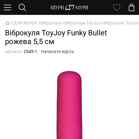
ДЛЯ ЖІНОК
Вібратори
Вібратори ToyJoy
Віброкуля ToyJoy 
Віброкуля ToyJoy Funky Bullet
рожева 5,5 см
Артикул:
2545-1
Написати відгук