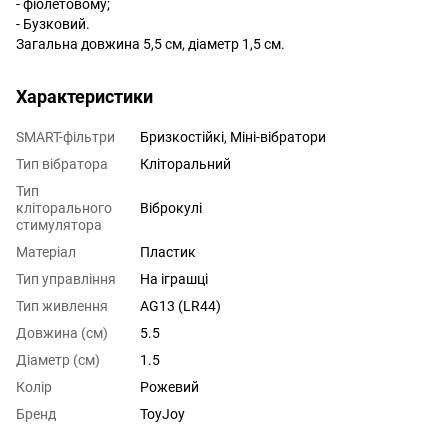
- фіолетовому;
- Бузковий.
Загальна довжина 5,5 см, діаметр 1,5 см.
Характеристики
SMART-фільтри
Бризкостійкі, Міні-вібратори
Тип вібратора
Кліторальний
Тип
кліторального
Віброкулі
стимулятора
Матеріал
Пластик
Тип управління
На іграшці
Тип живлення
AG13 (LR44)
Довжина (см)
5.5
Діаметр (см)
1.5
Колір
Рожевий
Бренд
ToyJoy