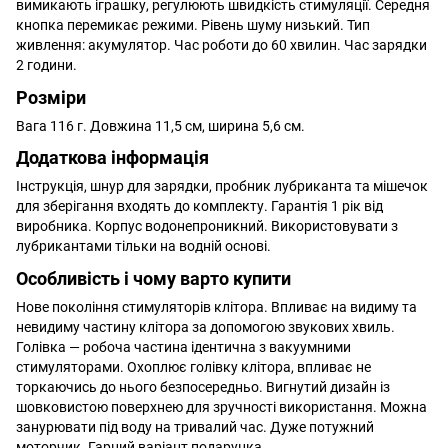
вимикають іграшку, регулюють швидкість стимуляції. Середня
кнопка перемикає режими. Рівень шуму низький. Тип
живлення: акумулятор. Час роботи до 60 хвилин. Час зарядки
2 години.
Розміри
Вага 116 г. Довжина 11,5 см, ширина 5,6 см.
Додаткова інформація
Інструкція, шнур для зарядки, пробник лубриканта та мішечок
для зберігання входять до комплекту. Гарантія 1 рік від
виробника. Корпус водонепроникний. Використовувати з
лубрикантами тільки на водній основі.
Особливість і чому варто купити
Нове покоління стимуляторів клітора. Впливає на видиму та
невидиму частину клітора за допомогою звукових хвиль.
Голівка — робоча частина ідентична з вакуумними
стимуляторами. Охоплює голівку клітора, впливає не
торкаючись до нього безпосередньо. Вигнутий дизайн із
шовковистою поверхнею для зручності використання. Можна
занурювати під воду на тривалий час. Дуже потужний
моторчик. Гарний варіант подарунка.