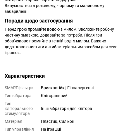
Випускається в рожевому, чорному та малиновому
забарвленні.
Поради щодо застосування
Перед грою промийте водою з милом. Зволожите робочу
частину змазкою, додавайте за потреби. Після гри
обов'язково промийте в теплій воді з милом. Бажано
додатково очистити антибактеріальним засобом для секс-
іграшок.
Характеристики
SMART-фільтри
Бризкостійкі, Гіпоалергенні
Тип вібратора
Кліторальний
Тип
кліторального
Інші вібратори для клітора
стимулятора
Матеріал
Пластик, Силікон
Тип управління
На іграшці