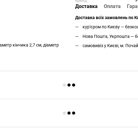
Бренд
F
Доставка
Оплата
Гара
Доставка всіх замовлень по Ки
кур'єром по Києву — безкош
Нова Пошта, Укрпошта — бе
метр кінчика 2,7 см, діаметр
самовивіз у Києві, м. Поча