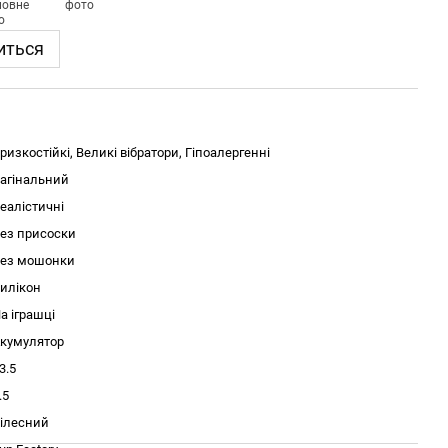
иться
ризкостійкі, Великі вібратори, Гіпоалергенні
агінальний
еалістичні
ез присоски
ез мошонки
илікон
а іграшці
кумулятор
3.5
.5
ілесний