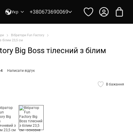
+380673690069
Укр
ори
Вібратори Fun Factory
з білим 23,5 см
tory Big Boss тілесний з білим
-4
Написати відгук
В бажання