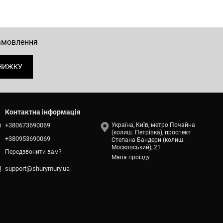
замовлення
НИЖКУ
Контактна інформація
+380673690069
Україна, Київ, метро Почайна
(колиш. Петрівка), проспект
+380953690069
Степана Бандери (колиш.
Московський), 21
Передзвонити вам?
Мапа проїзду
support@shurymury.ua