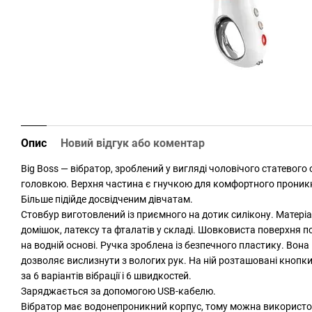
Опис
Новий відгук або коментар
Big Boss — вібратор, зроблений у вигляді чоловічого статевог
головкою. Верхня частина є гнучкою для комфортного проникне
Більше підійде досвідченим дівчатам.
Стовбур виготовлений із приємного на дотик силікону. Матеріа
домішок, латексу та фталатів у складі. Шовковиста поверхня 
на водній основі. Ручка зроблена із безпечного пластику. Вона
дозволяє вислизнути з вологих рук. На ній розташовані кнопки
за 6 варіантів вібрації і 6 швидкостей.
Заряджається за допомогою USB-кабелю.
Вібратор має водонепроникний корпус, тому можна використов