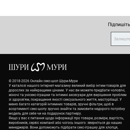
Підпишіть
© 2018-2026 Онлайн секс-шоп Шури-Мури
У каталозі нашого інтернет-магазину великий вибір інтим-товарів для
дорослих за найкращими цінами. У нас ви можете придбати чоловічі,
жіночі та унісекс-іграшки та інтимні аксесуари для вирішення проблем
зі здоров'ям, покращення якості сексуального життя, мастурбації. У
меню багато категорій інтимних товарів, зручні фільтри, щоб в
асортименті секс-шопу зручно знайти та замовити недорого потрібну
модель для себе чи на подарунок партнеру.
Якщо у вас є питання щодо інформації про товари, розміри, вартість,
виробників, сервіс компанії або чогось іншого: зверніться до наших
менеджерів. Вони допоможуть підібрати секс-іграшку для хлопця,