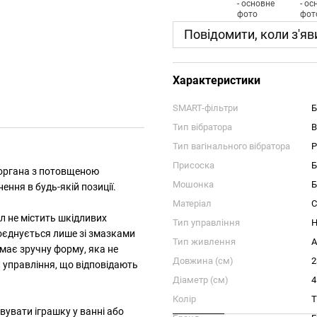
Повідомити, коли з'яв
Характеристики
SMART-фільтри
Б
Тип вібратора
В
Тип вагінального вібратора
Р
Присоска
Б
о органа з потовщеною
Мошонка
Б
ння в будь-якій позиції.
Матеріал
С
л не містить шкідливих
Тип управління
Н
поєднується лише зі змазками
Тип живлення
А
 має зручну форму, яка не
Довжина (см)
2
 управління, що відповідають
Діаметр (см)
4
Колір
Т
увати іграшку у ванні або