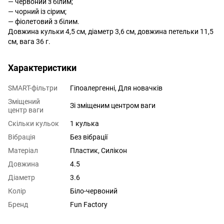
— червоний з білим;
— чорний із сірим;
— фіолетовий з білим.
Довжина кульки 4,5 см, діаметр 3,6 см, довжина петельки 11,5
см, вага 36 г.
Характеристики
SMART-фільтри
Гіпоалергенні, Для новачків
Зміщений
Зі зміщеним центром ваги
центр ваги
Скільки кульок
1 кулька
Вібрація
Без вібрації
Матеріал
Пластик, Силікон
Довжина
4.5
Діаметр
3.6
Колір
Біло-червоний
Бренд
Fun Factory