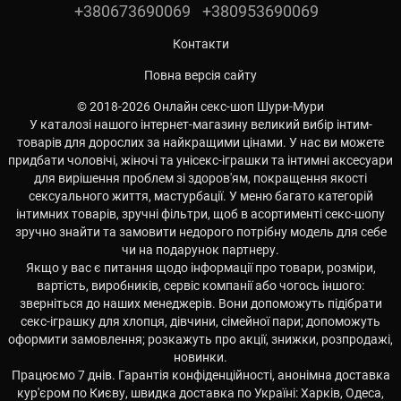
+380673690069
+380953690069
Контакти
Повна версія сайту
© 2018-2026 Онлайн секс-шоп Шури-Мури
У каталозі нашого інтернет-магазину великий вибір інтим-
товарів для дорослих за найкращими цінами. У нас ви можете
придбати чоловічі, жіночі та унісекс-іграшки та інтимні аксесуари
для вирішення проблем зі здоров'ям, покращення якості
сексуального життя, мастурбації. У меню багато категорій
інтимних товарів, зручні фільтри, щоб в асортименті секс-шопу
зручно знайти та замовити недорого потрібну модель для себе
чи на подарунок партнеру.
Якщо у вас є питання щодо інформації про товари, розміри,
вартість, виробників, сервіс компанії або чогось іншого:
зверніться до наших менеджерів. Вони допоможуть підібрати
секс-іграшку для хлопця, дівчини, сімейної пари; допоможуть
оформити замовлення; розкажуть про акції, знижки, розпродажі,
новинки.
Працюємо 7 днів. Гарантія конфіденційності, анонімна доставка
кур'єром по Києву, швидка доставка по Україні: Харків, Одеса,