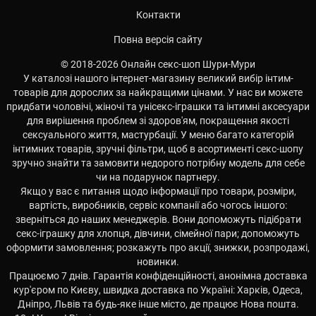
Контакти
Повна версія сайту
© 2018-2026 Онлайн секс-шоп Шури-Мури
У каталозі нашого інтернет-магазину великий вибір інтим-
товарів для дорослих за найкращими цінами. У нас ви можете
придбати чоловічі, жіночі та унісекс-іграшки та інтимні аксесуари
для вирішення проблем зі здоров'ям, покращення якості
сексуального життя, мастурбації. У меню багато категорій
інтимних товарів, зручні фільтри, щоб в асортименті секс-шопу
зручно знайти та замовити недорого потрібну модель для себе
чи на подарунок партнеру.
Якщо у вас є питання щодо інформації про товари, розміри,
вартість, виробників, сервіс компанії або чогось іншого:
зверніться до наших менеджерів. Вони допоможуть підібрати
секс-іграшку для хлопця, дівчини, сімейної пари; допоможуть
оформити замовлення; розкажуть про акції, знижки, розпродажі,
новинки.
Працюємо 7 днів. Гарантія конфіденційності, анонімна доставка
кур'єром по Києву, швидка доставка по Україні: Харків, Одеса,
Дніпро, Львів та будь-яке інше місто, де працює Нова пошта.