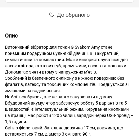
До обраного
Опис
Витончений вібратор для точки G Svakom Amy стане
приємним подарунком будь-якій дівчині. Він акуратний,
симпатичний та компактний. Може використовуватися для
ласок клітора, статевих губ, промежини, сосків та мошонки.
Допомагає зняти втому з напружених м'язів.
Зроблений із безпечного силікону з ніжною поверхнею без
фталатів, латексу та токсичних компонентів. Поєднується зі
змазками на водній основі.
Не боїться бризок, але не варто занурювати під воду.
Вбудований акумулятор забезпечує роботу 5 варіантів та 5
швидкостей, є інтелектуальний режим. Керування кнопками
на іграшці. Час роботи 120 хвилин, зарядки через USB-провід –
1,5 години.
Світло фіолетовий. Загальна довжина 17 см, довжина, що
вставляється 7 см, діаметр 3 см, вага 90 г.