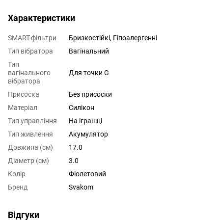
Характеристики
SMART-фільтри
Бризкостійкі, Гіпоалергенні
Тип вібратора
Вагінальний
Тип
вагінального
Для точки G
вібратора
Присоска
Без присоски
Матеріал
Силікон
Тип управління
На іграшці
Тип живлення
Акумулятор
Довжина (см)
17.0
Діаметр (см)
3.0
Колір
Фіолетовий
Бренд
Svakom
Відгуки