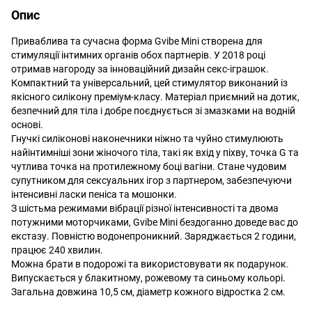
Опис
Приваблива та сучасна форма Gvibe Mini створена для
стимуляції інтимних органів обох партнерів. У 2018 році
отримав нагороду за інноваційний дизайн секс-іграшок.
Компактний та універсальний, цей стимулятор виконаний із
якісного силікону преміум-класу. Матеріал приємний на дотик,
безпечний для тіла і добре поєднується зі змазками на водній
основі.
Гнучкі силіконові наконечники ніжно та чуйно стимулюють
найінтимніші зони жіночого тіла, такі як вхід у піхву, точка G та
чутлива точка на протилежному боці вагіни. Стане чудовим
супутником для сексуальних ігор з партнером, забезпечуючи
інтенсивні ласки пеніса та мошонки.
З шістьма режимами вібрації різної інтенсивності та двома
потужними моторчиками, Gvibe Mini бездоганно доведе вас до
екстазу. Повністю водонепроникний. Заряджається 2 години,
працює 240 хвилин.
Можна брати в подорожі та використовувати як подарунок.
Випускається у блакитному, рожевому та синьому кольорі.
Загальна довжина 10,5 см, діаметр кожного відростка 2 см.