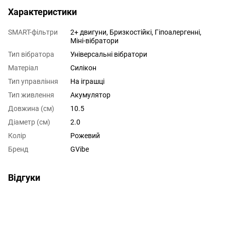
Характеристики
SMART-фільтри
2+ двигуни, Бризкостійкі, Гіпоалергенні,
Міні-вібратори
Тип вібратора
Універсальні вібратори
Матеріал
Силікон
Тип управління
На іграшці
Тип живлення
Акумулятор
Довжина (см)
10.5
Діаметр (см)
2.0
Колір
Рожевий
Бренд
GVibe
Відгуки