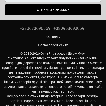
ОТРИМАТИ ЗНИЖКУ
+380673690069
+380953690069
Контакти
Повна версія сайту
© 2018-2026 Онлайн секс-шоп Шури-Мури
У каталозі нашого інтернет-магазину великий вибір інтим-
товарів для дорослих за найкращими цінами. У нас ви можете
придбати чоловічі, жіночі та унісекс-іграшки та інтимні аксесуари
для вирішення проблем зі здоров'ям, покращення якості
сексуального життя, мастурбації. У меню багато категорій
інтимних товарів, зручні фільтри, щоб в асортименті секс-шопу
зручно знайти та замовити недорого потрібну модель для себе
чи на подарунок партнеру.
Якщо у вас є питання щодо інформації про товари, розміри,
вартість, виробників, сервіс компанії або чогось іншого:
зверніться до наших менеджерів. Вони допоможуть підібрати