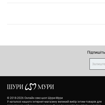
Підпишіть
© 2018-2026 Онлайн секс-шоп Шури-Мури
У каталозі нашого інтернет-магазину великий вибір інтим-товарів для