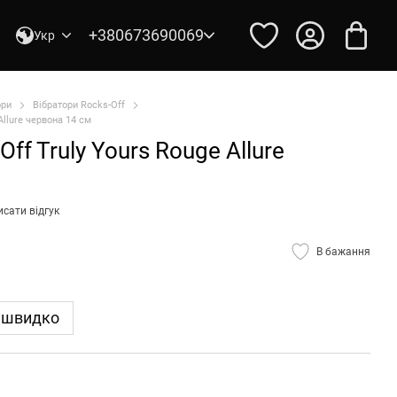
+380673690069
Укр
ори
Вібратори Rocks-Off
Allure червона 14 см
ff Truly Yours Rouge Allure
сати відгук
В бажання
 швидко