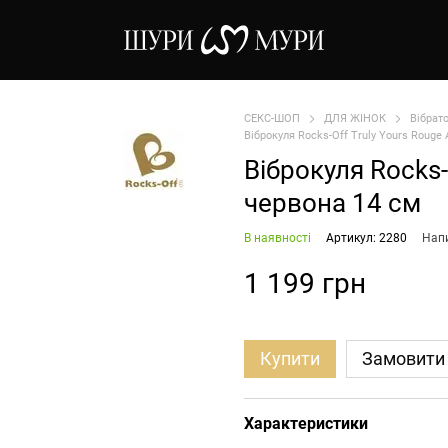
СЕКС-ШОП
ДЛЯ ЖІНОК
Вібрат
Віброкуля Rocks-Off Truly Yours Rouge 
Віброкуля Rocks-O
червона 14 см
В наявності
Артикул: 2280
Напи
1 199 грн
Купити
Замовити
Характеристики