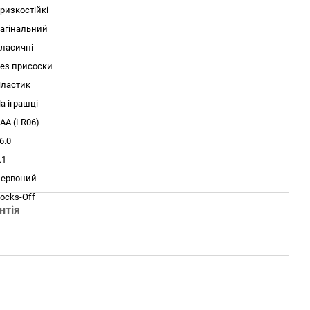
ризкостійкі
агінальний
ласичні
ез присоски
ластик
а іграшці
AA (LR06)
6.0
.1
ервоний
ocks-Off
нтія