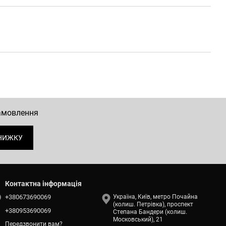
замовлення
НИЖКУ
Контактна інформація
+380673690069
Україна, Київ, метро Почайна
(колиш. Петрівка), проспект
+380953690069
Степана Бандери (колиш.
Московський), 21
Передзвонити вам?