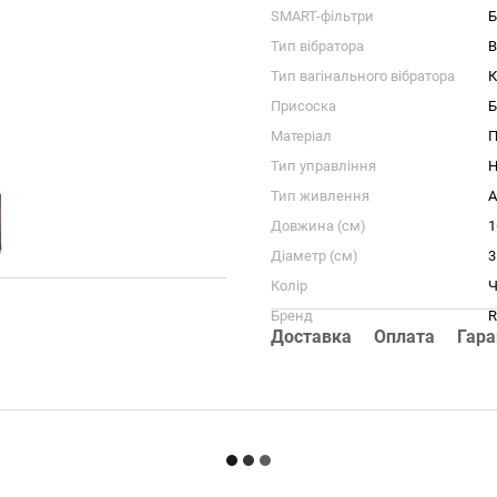
SMART-фільтри
Б
Тип вібратора
В
Тип вагінального вібратора
К
Присоска
Б
Матеріал
П
Тип управління
Н
Тип живлення
A
Довжина (см)
1
Діаметр (см)
3
Колір
Ч
Бренд
R
Доставка
Оплата
Гара