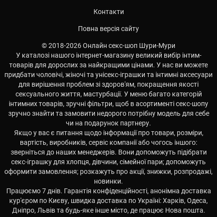
Контакти
Повна версія сайту
© 2018-2026 Онлайн секс-шоп Шури-Мури
У каталозі нашого інтернет-магазину великий вибір інтим-
товарів для дорослих за найкращими цінами. У нас ви можете
придбати чоловічі, жіночі та унісекс-іграшки та інтимні аксесуари
для вирішення проблем зі здоров'ям, покращення якості
сексуального життя, мастурбації. У меню багато категорій
інтимних товарів, зручні фільтри, щоб в асортименті секс-шопу
зручно знайти та замовити недорого потрібну модель для себе
чи на подарунок партнеру.
Якщо у вас є питання щодо інформації про товари, розміри,
вартість, виробників, сервіс компанії або чогось іншого:
зверніться до наших менеджерів. Вони допоможуть підібрати
секс-іграшку для хлопця, дівчини, сімейної пари; допоможуть
оформити замовлення; розкажуть про акції, знижки, розпродажі,
новинки.
Працюємо 7 днів. Гарантія конфіденційності, анонімна доставка
кур'єром по Києву, швидка доставка по Україні: Харків, Одеса,
Дніпро, Львів та будь-яке інше місто, де працює Нова пошта.