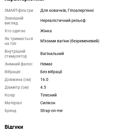
SMART-фільтри
Для новачків, Гіпоалергенні
Зовнішній
Нереалістичний рельєф
вигляд
Хто одягає
Жінка
Як тримається
М'язами вагіни (безременевий)
на тілі
Внутрішній
Вагінальний
стимулятор
Знімний фалос
Немає
Вібрація
Без вібрації
Довжина (см)
16.0
Діаметр (см)
4.5
Колір
Тілесний
Матеріал
Силікон
Бренд
Strap-on-me
Відгуки