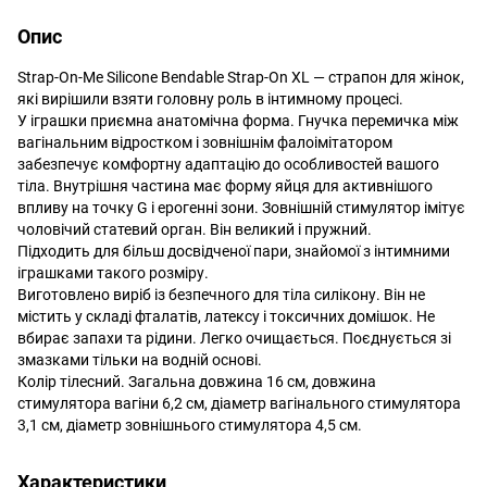
Опис
Strap-On-Me Silicone Bendable Strap-On ХL — страпон для жінок,
які вирішили взяти головну роль в інтимному процесі.
У іграшки приємна анатомічна форма. Гнучка перемичка між
вагінальним відростком і зовнішнім фалоімітатором
забезпечує комфортну адаптацію до особливостей вашого
тіла. Внутрішня частина має форму яйця для активнішого
впливу на точку G і ерогенні зони. Зовнішній стимулятор імітує
чоловічий статевий орган. Він великий і пружний.
Підходить для більш досвідченої пари, знайомої з інтимними
іграшками такого розміру.
Виготовлено виріб із безпечного для тіла силікону. Він не
містить у складі фталатів, латексу і токсичних домішок. Не
вбирає запахи та рідини. Легко очищається. Поєднується зі
змазками тільки на водній основі.
Колір тілесний. Загальна довжина 16 см, довжина
стимулятора вагіни 6,2 см, діаметр вагінального стимулятора
3,1 см, діаметр зовнішнього стимулятора 4,5 см.
Характеристики