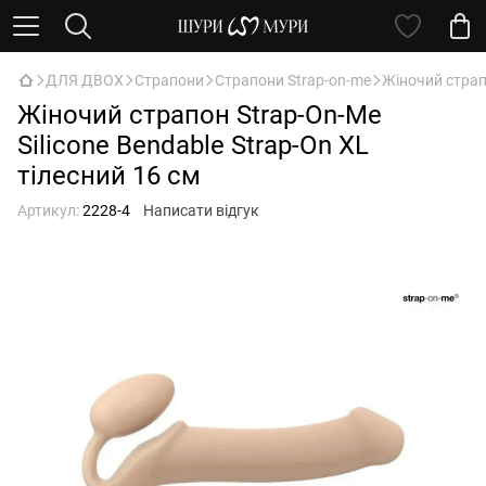
ДЛЯ ДВОХ
Страпони
Страпони Strap-on-me
Жіночий страпо
Жіночий страпон Strap-On-Me
Silicone Bendable Strap-On ХL
тілесний 16 см
Артикул:
2228-4
Написати відгук