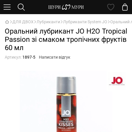
ДЛЯ ДВОХ
Лубриканти
Лубриканти System JO
Оральний л
Оральний лубрикант JO H2O Tropical
Passion зі смаком тропічних фруктів
60 мл
Артикул:
1897-5
Написати відгук