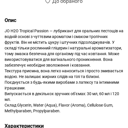
До обраного
Опис
JO H2O Tropical Passion — лубрикант для оральних пестощів на
водній основі з чуттєвим ароматом і смаком тропічних
фруктів. Він не містить цукру і штучних підсолоджувачів. У
складі тільки рослинний гліцерин і натуральні ароматизатори,
тому змазка безпечна для організму під час ковтання. Може
використовуватися для вагінального проникнення. Вона
забезпечує необхідне зволоження і ковзання.
Текстура приємна, вона легко наноситься і просто змивається
водою. Не залишає жирних слідів на тілі та білизні.
Поєднується з будь-якими виробами з латексу та інтимними
іграшками.
Випускається в декількох зручних об'ємах: 30 мл, 60 мл і 120
мл.
Склад Glycerin, Water (Aqua), Flavor (Aroma), Cellulose Gum,
Methylparaben, Propylparaben.
Характеристики